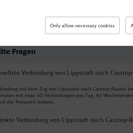
llte Fragen
hnellste Verbindung von Lippstadt nach Castrop
rbindung mit dem Zug von Lippstadt nach Castrop-Rauxel be
inuten mit etwa 40 Verbindungen pro Tag. An Wochenende
ich die Reisezeit ändern.
direkte Verbindung von Lippstadt nach Castrop-