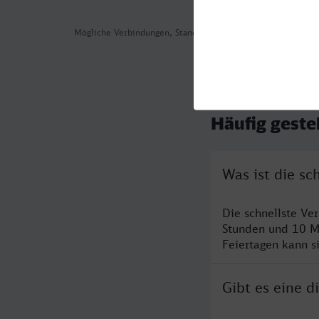
Mögliche Verbindungen, Stand: 2026-08-05 03:19
Häufig geste
Was ist die sc
Die schnellste Ve
Stunden und 10 M
Feiertagen kann s
Gibt es eine 