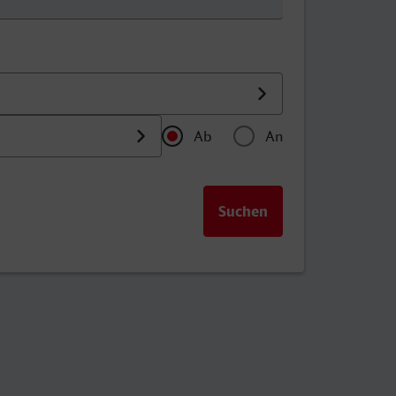
Ab
An
Uhrzeit als Abfahrtszeitpu
Uhrzeit als Anku