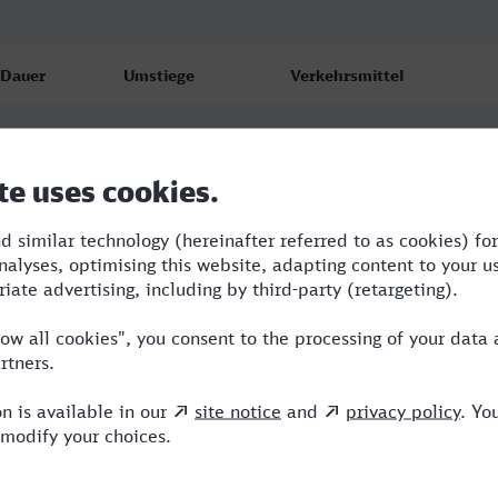
Dauer
Umstiege
Verkehrsmittel
1:46
2
IC,NX
2:10
1
WFB,ERB
2:11
1
WFB,ERB