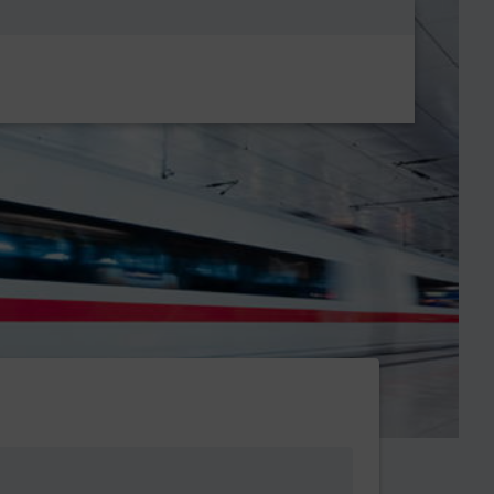
Metanavigatio