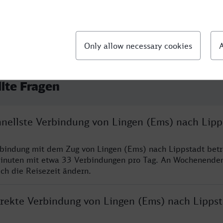
llte Fragen
hnellste Verbindung von Lingen (Ems) nach Lipp
rbindung mit dem Zug von Lingen (Ems) nach Lippstadt betr
inuten mit etwa 33 Verbindungen pro Tag. An Wochenende
ich die Reisezeit ändern.
direkte Verbindung von Lingen (Ems) nach Lipps