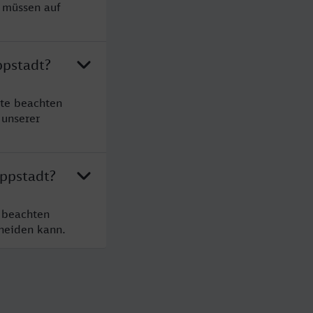
e müssen auf
ppstadt?
tte beachten
 unserer
ippstadt?
e beachten
cheiden kann.