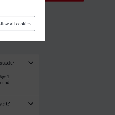
stadt?
ägt 1
n und
tadt?