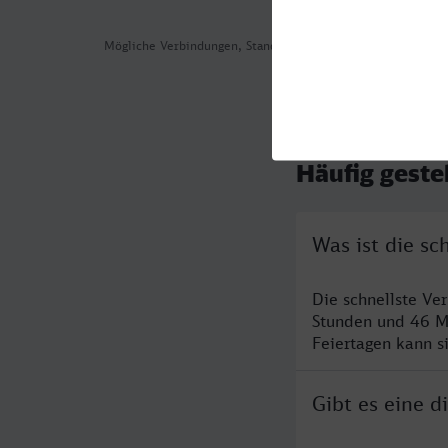
Mögliche Verbindungen, Stand: 2026-08-04 00:57
Häufig geste
Was ist die sc
Die schnellste Ve
Stunden und 46 M
Feiertagen kann s
Gibt es eine 