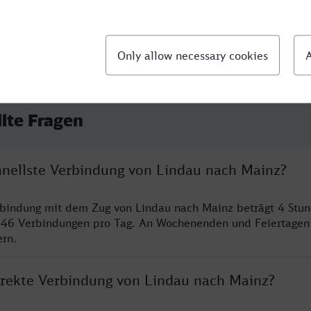
llte Fragen
chnellste Verbindung von Lindau nach Mainz?
rbindung mit dem Zug von Lindau nach Mainz beträgt 4 Stu
 46 Verbindungen pro Tag. An Wochenenden und Feiertagen 
ern.
direkte Verbindung von Lindau nach Mainz?