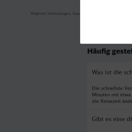
Mögliche Verbindungen, Stand: 2026-08-06 03:03
Häufig geste
Was ist die s
Die schnellste Ve
Minuten mit etwa
die Reisezeit änd
Gibt es eine 