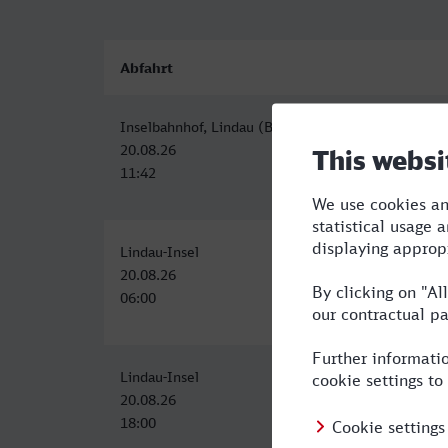
Abfahrt
Inselbahnhof, Lindau (Bodensee)
20.08.26
11:42
Lindau-Insel
20.08.26
06:00
Lindau-Insel
20.08.26
18:00