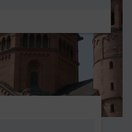
Metanavigatio