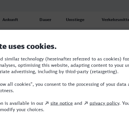
Ankunft
Dauer
Umstiege
Verkehrsmitte
Mainz Hbf
4:33
3
BUS,RE,ICE
20.08.26
16:15
Mainz Hbf
5:47
5
RB,RE,ICE
20.08.26
11:47
Mainz Hbf
5:59
3
RE,ICE
20.08.26
23:59