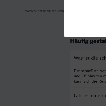
Mögliche Verbindungen, Stand: 2026-08-04 03:06
Häufig geste
Was ist die s
Die schnellste Ve
und 18 Minuten m
kann sich die Rei
Gibt es eine 