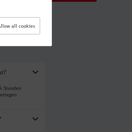
ar?
4 Stunden
ertagen
?