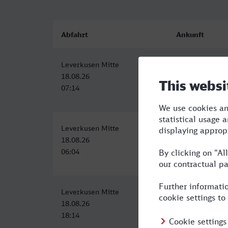
Abfahrt
Ankunft
Leverkusen Mitte
Weimar
18.08.26
18.08.26
07:14
11:32
Leverkusen Mitte
Weimar
18.08.26
18.08.26
06:04
12:50
Leverkusen Mitte
Weimar
18.08.26
18.08.26
18:14
23:14