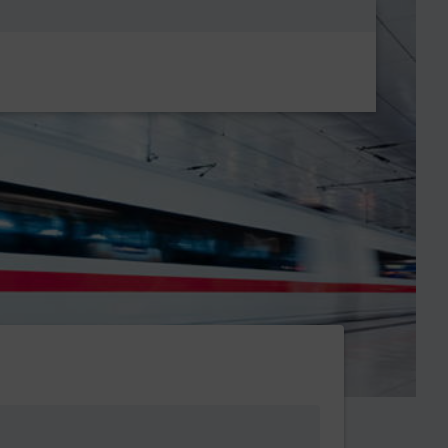
Metanavigatio