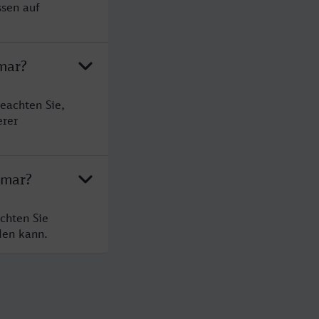
ssen auf
mar?
eachten Sie,
erer
imar?
chten Sie
den kann.