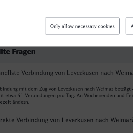
llte Fragen
chnellste Verbindung von Leverkusen nach Weim
rbindung mit dem Zug von Leverkusen nach Weimar beträgt 
it etwa 41 Verbindungen pro Tag. An Wochenenden und Fei
sezeit ändern.
direkte Verbindung von Leverkusen nach Weimar