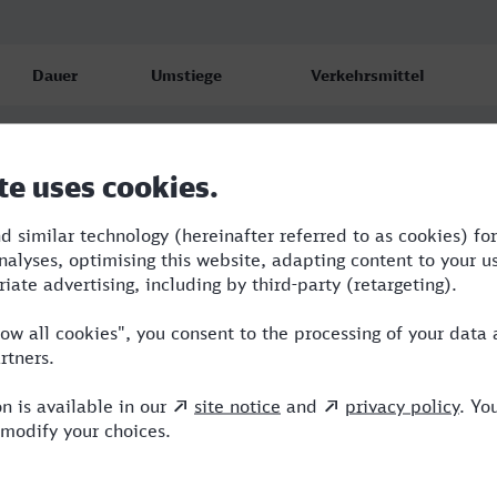
Dauer
Umstiege
Verkehrsmittel
4:18
3
NX,ICE,EB
6:46
4
ABR,NX,ICE
5:00
3
RE,NX,ICE