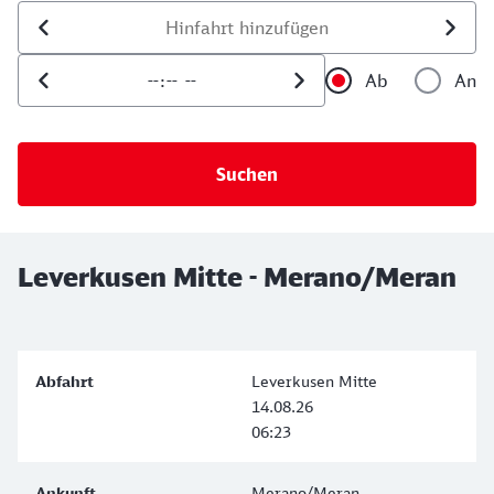
Datum der Hinfahrt
Uhrzeit der Hinfahrt
Ab
An
Uhrzeit als 
Uh
Leverkusen Mitte - Merano/Meran
Leverkusen Mitte
14.08.26
06:23
Merano/Meran