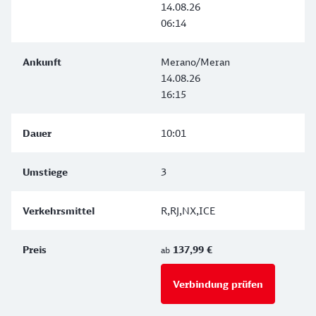
14.08.26
06:14
Merano/Meran
14.08.26
16:15
10:01
3
R,RJ,NX,ICE
137,99 €
ab
Verbindung prüfen
für Preise 