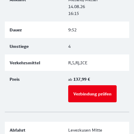
14.08.26
16:15
9:52
4
R,S,RJ,ICE
137,99 €
ab
Verbindung prüfen
für Preise 
Leverkusen Mitte