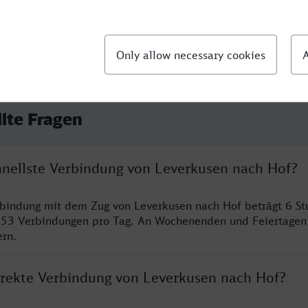
llte Fragen
chnellste Verbindung von Leverkusen nach Hof?
rbindung mit dem Zug von Leverkusen nach Hof beträgt 6 S
 53 Verbindungen pro Tag. An Wochenenden und Feiertagen 
ern.
direkte Verbindung von Leverkusen nach Hof?