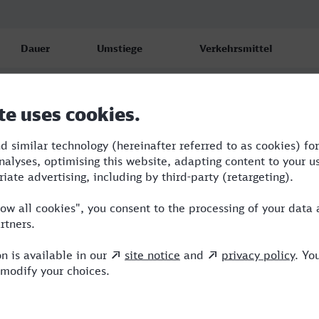
Dauer
Umstiege
Verkehrsmittel
6:07
3
RE,NX,ICE
7:10
3
BUS,RE,NX,ICE
7:00
3
BUS,RE,NX,ICE