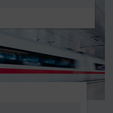
Metanavigatio