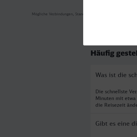
Mögliche Verbindungen, Stand: 2026-08-04 08:28
Häufig geste
Was ist die s
Die schnellste Ve
Minuten mit etwa
die Reisezeit änd
Gibt es eine 