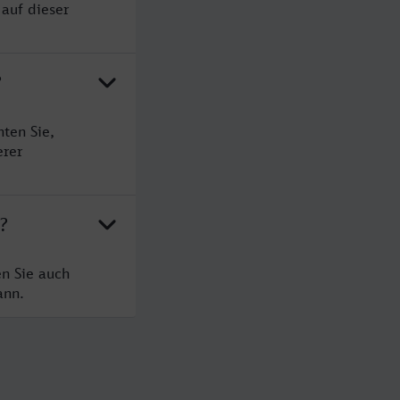
 auf dieser
?
ten Sie,
erer
?
en Sie auch
ann.