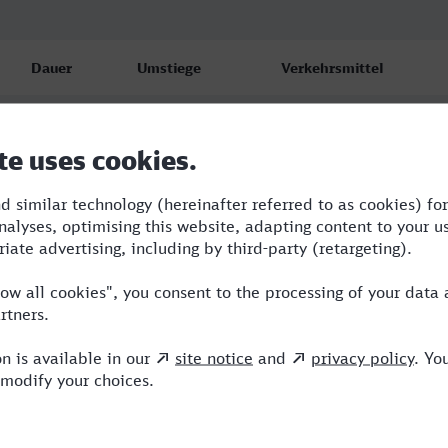
Dauer
Umstiege
Verkehrsmittel
4:03
2
NX,ICE
4:12
2
RE,NX,ICE
4:03
2
NX,ICE