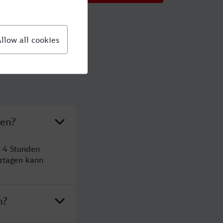
gen?
t 4 Stunden
rtagen kann
n?