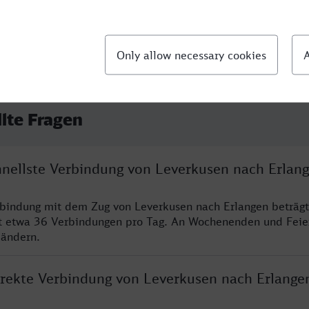
llte Fragen
chnellste Verbindung von Leverkusen nach Erlan
rbindung mit dem Zug von Leverkusen nach Erlangen beträg
t etwa 36 Verbindungen pro Tag. An Wochenenden und Feie
 ändern.
direkte Verbindung von Leverkusen nach Erlange