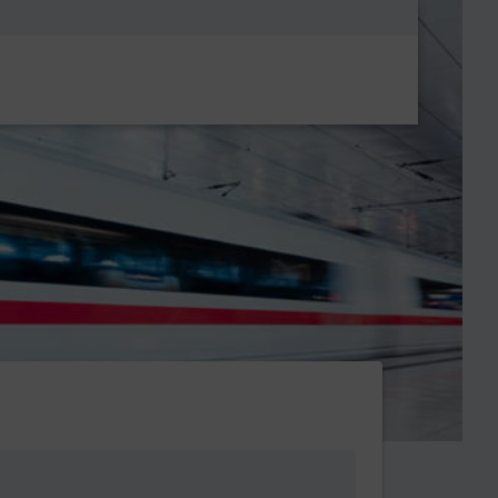
Metanavigatio