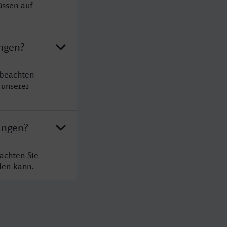
üssen auf
angen?
 beachten
 unserer
angen?
achten Sie
den kann.