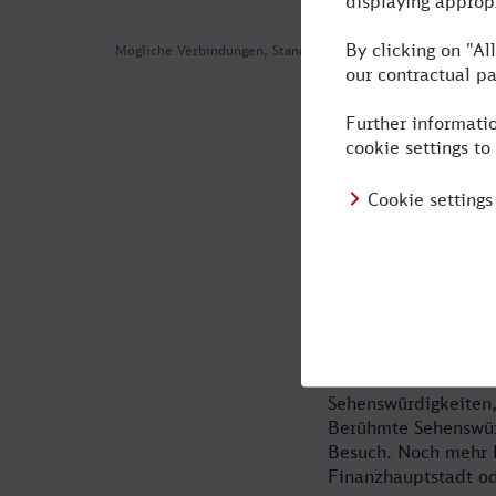
Mögliche Verbindungen, Stand: 2026-08-05 00:21
Mit dem Zug 
spannende M
Frankfurt am Main: 
oder Kulturinteressi
Fahrkarte, auch Ihr
Reiseportal. Frankfu
Hochhäusern verstec
Sehenswürdigkeiten,
Berühmte Sehenswür
Besuch. Noch mehr K
Finanzhauptstadt od