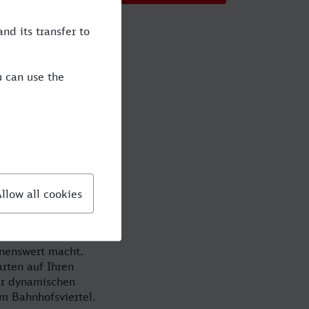
ie die
b Geschäftsreisender
ann! Nicht nur Ihre
in unserem Online-
indrucksvollen
rischen
hnenswert macht.
rten auf Ihren
er dynamischen
im Bahnhofsviertel.