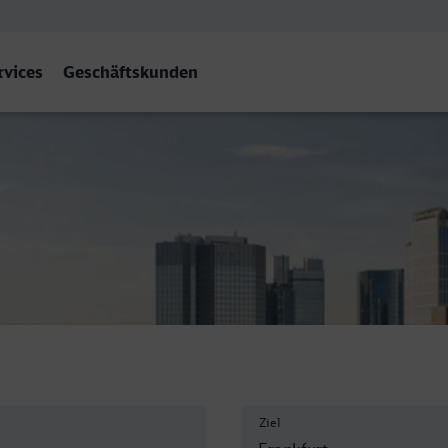
rvices
Geschäftskunden
ain) Hbf
Ziel