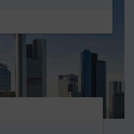
Metanavigatio