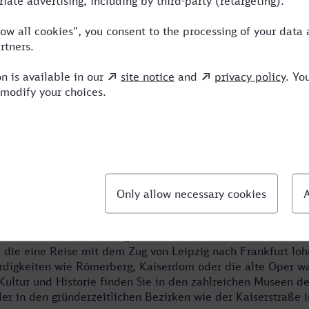
von Leipzig nach Frankfurt erreichen S
etropole schnell und bequem.
die ehemalige Kaiserstadt hat auch heute viel zu bieten. O
erter, das Finanz- und Messezentrum zieht jeden in seinen B
 Hotel und einen Mietwagen buchen Sie günstig und schnell 
rt ist nicht nur ein Zentrum für Geschäftsleute: Zwischen e
kt sich eine abwechslungsreiche Innenstadt mit vielen histo
 die eine Reise mit dem Zug von Leipzig nach Frankfurt lo
digkeiten wie Römerberg, Kaiserdom oder die alte Oper wa
ultur und Historie finden Sie in den zahlreichen Museen d
er in den gründerzeitlichen Bezirken wie der Kaiserstraße 