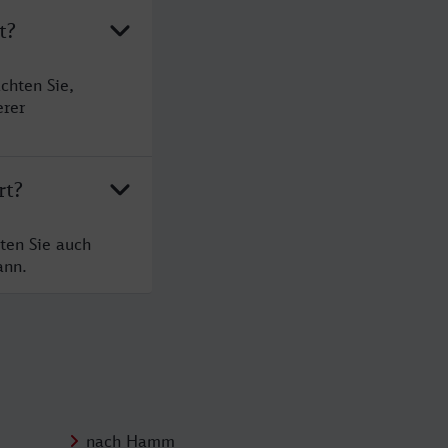
t?
chten Sie,
erer
rt?
ten Sie auch
ann.
nach Hamm