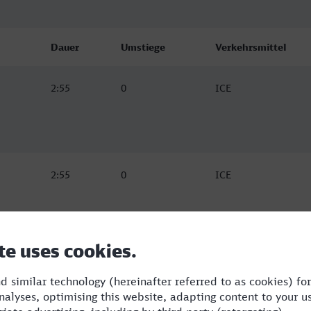
Dauer
Umstiege
Verkehrsmittel
2:55
0
ICE
2:55
0
ICE
2:56
0
ICE