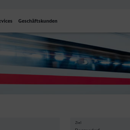
rvices
Geschäftskunden
Hbf
Ziel