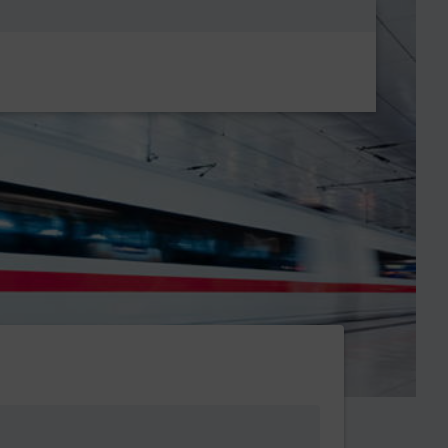
Metanavigatio