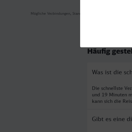
Mögliche Verbindungen, Stand: 2026-08-07 01:32
Häufig geste
Was ist die sc
Die schnellste Ve
und 19 Minuten m
kann sich die Rei
Gibt es eine 