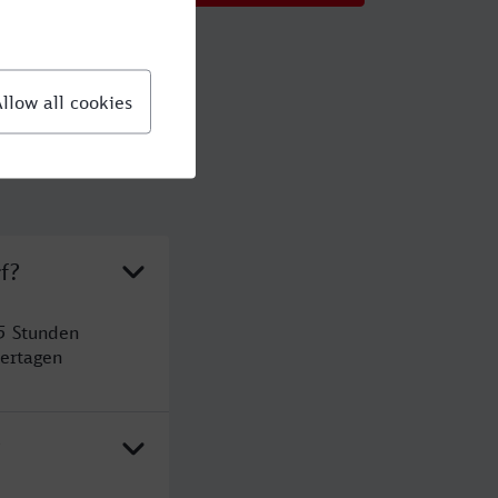
f?
5 Stunden
ertagen
?