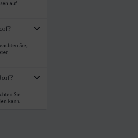
ssen auf
orf?
eachten Sie,
erer
dorf?
chten Sie
den kann.