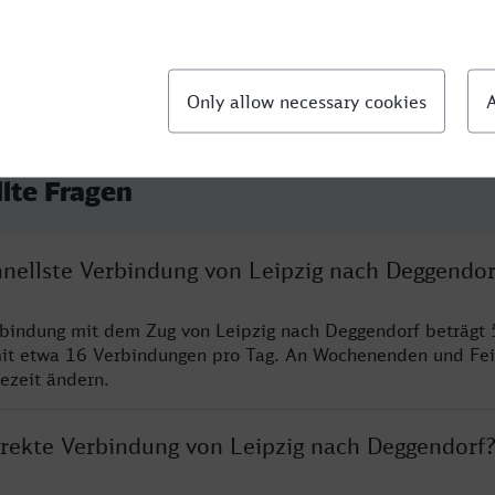
llte Fragen
hnellste Verbindung von Leipzig nach Deggendor
rbindung mit dem Zug von Leipzig nach Deggendorf beträgt 
it etwa 16 Verbindungen pro Tag. An Wochenenden und Fei
sezeit ändern.
direkte Verbindung von Leipzig nach Deggendorf