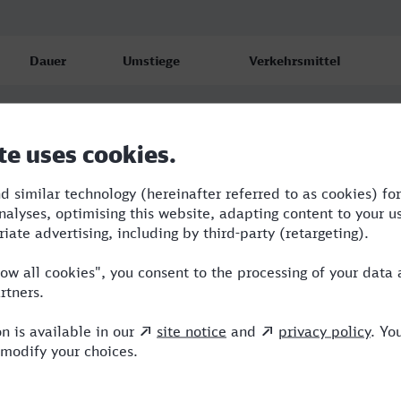
Dauer
Umstiege
Verkehrsmittel
5:19
3
BUS,RE,WBA,ICE
5:19
3
BUS,RE,WBA,ICE
9:19
3
BUS,AG,WBA,ICE