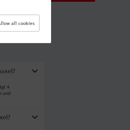
auxel?
ägt 4
n und
xel?