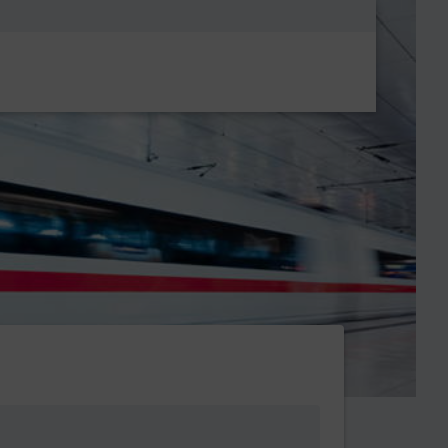
Metanavigatio