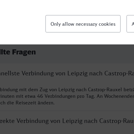
llte Fragen
hnellste Verbindung von Leipzig nach Castrop-R
rbindung mit dem Zug von Leipzig nach Castrop-Rauxel betr
inuten mit etwa 46 Verbindungen pro Tag. An Wochenende
ich die Reisezeit ändern.
irekte Verbindung von Leipzig nach Castrop-Rau