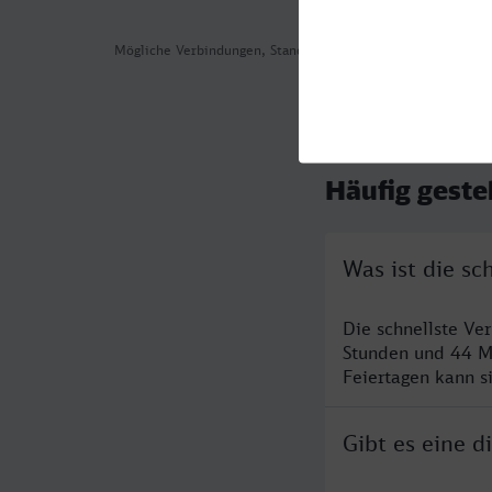
Mögliche Verbindungen, Stand: 2026-08-03 16:30
Häufig geste
Was ist die sc
Die schnellste Ve
Stunden und 44 M
Feiertagen kann s
Gibt es eine d