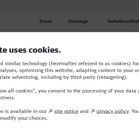
Dauer
Umstiege
Verkehrsmittel
4:44
1
RB,ICE
5:54
2
ERB,ICE
el
7:08
2
BUS,ICE