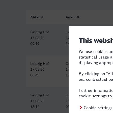
Abfahrt
Ankunft
Leipzig Hbf
Castrop-Rauxel Hbf
17.08.26
17.08.26
09:59
14:43
Leipzig Hbf
Castrop-Rauxel Hbf
17.08.26
17.08.26
06:49
12:43
Leipzig Hbf
Hauptbahnhof, Castrop-Raux
17.08.26
18.08.26
18:12
01:20