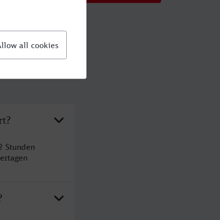
rt?
2 Stunden
ertagen
?