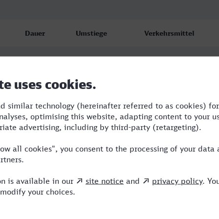
Dauer
Umstiege
Verkehrsmittel
2:39
2
RE,ME,ICE
3:33
2
RE,ICE
2:44
2
RE,ICE