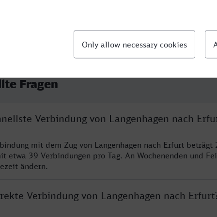
llte Fragen
chnellste Verbindung von Langenhagen nach Erfu
rbindung mit dem Zug von Langenhagen nach Erfurt beträgt 
it etwa 39 Verbindungen pro Tag. An Wochenenden und Fei
sezeit ändern.
direkte Verbindung von Langenhagen nach Erfurt