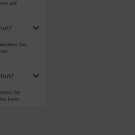
ssen auf
furt?
eachten Sie,
erer
furt?
chten Sie
den kann.