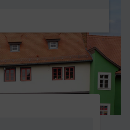
Metanavigatio