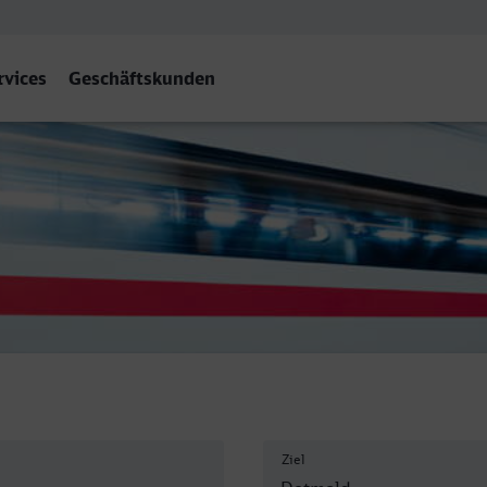
rvices
Geschäftskunden
old
Ziel