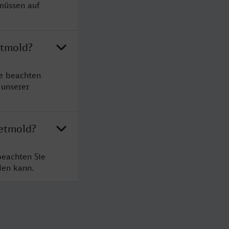
müssen auf
etmold?
e beachten
 unserer
Detmold?
beachten Sie
den kann.