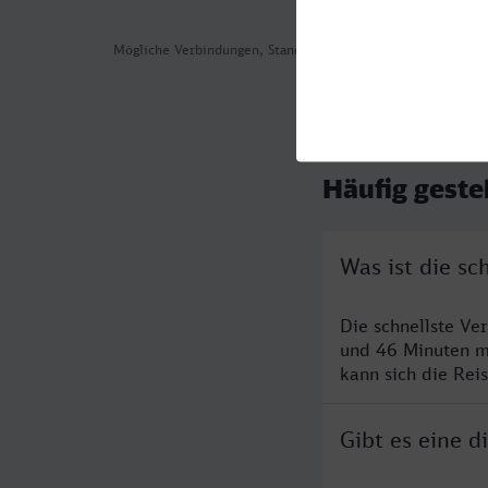
Mögliche Verbindungen, Stand: 2026-08-05 06:42
Häufig geste
Was ist die s
Die schnellste V
und 46 Minuten m
kann sich die Rei
Gibt es eine 