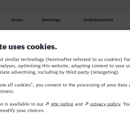
Dauer
Umstiege
Verkehrsmittel
2:46
2
RB,ERB,SBH
2:51
2
RB,RE,ERB
2:51
2
RB,RE,ERB