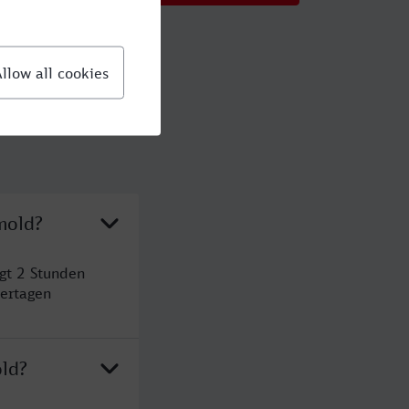
mold?
gt 2 Stunden
ertagen
ld?