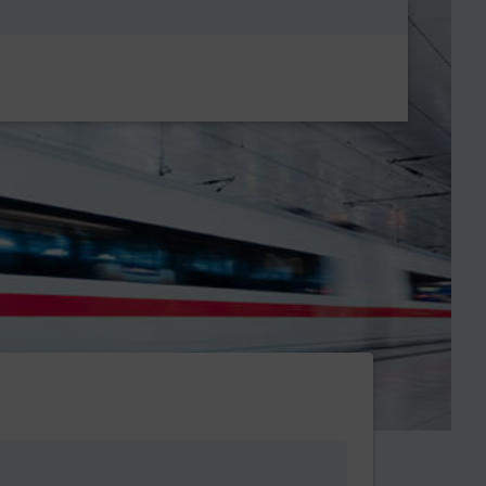
Metanavigatio