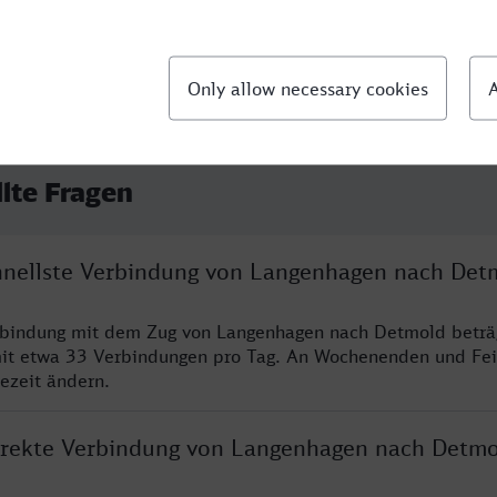
llte Fragen
chnellste Verbindung von Langenhagen nach Det
erbindung mit dem Zug von Langenhagen nach Detmold beträ
it etwa 33 Verbindungen pro Tag. An Wochenenden und Fei
sezeit ändern.
direkte Verbindung von Langenhagen nach Detmo