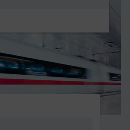
Metanavigatio