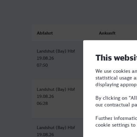
Abfahrt
Ankunft
Landshut (Bay) Hbf
Hauptbahnhof, Zwe
19.08.26
19.08.26
07:50
13:38
Landshut (Bay) Hbf
Zweibrücken Hbf
19.08.26
19.08.26
06:28
12:44
Landshut (Bay) Hbf
Zweibrücken Hbf
19.08.26
20.08.26