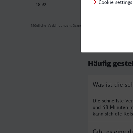
18:32
06:34
Mögliche Verbindungen, Stand: 2026-08-05 05:49
Häufig geste
Was ist die s
Die schnellste Ve
und 48 Minuten m
kann sich die Rei
Gibt es eine 