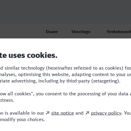
Dauer
Umstiege
Verkehrsmit
ibrücken
5:48
3
BUS,RE,ICE
6:16
3
RB,RE,ICE,A
12:02
3
RB,RE,ICE,A