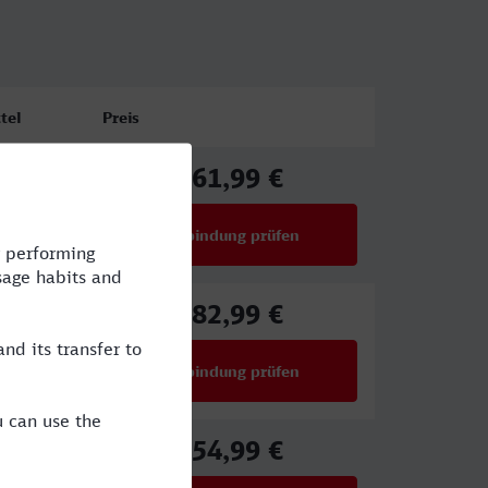
tel
Preis
61,99 €
,ALX
ab
Verbindung prüfen
für Preise ab 61,99 €
82,99 €
LX
ab
Verbindung prüfen
für Preise ab 82,99 €
54,99 €
LX
ab