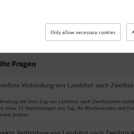
llte Fragen
chnellste Verbindung von Landshut nach Zweibr
rbindung mit dem Zug von Landshut nach Zweibrücken beträ
it etwa 22 Verbindungen pro Tag. An Wochenenden und Fei
sezeit ändern.
direkte Verbindung von Landshut nach Zweibrüc