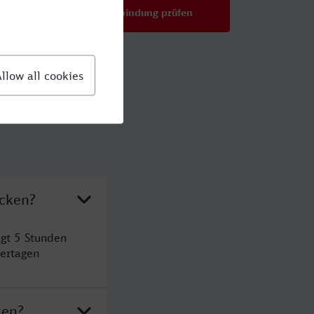
Verbindung prüfen
für Preise ab 54,99 €
ücken?
gt 5 Stunden
ertagen
ken?