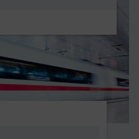
Metanavigatio