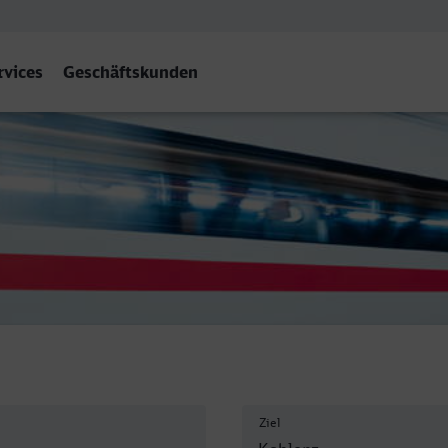
rvices
Geschäftskunden
enz Hbf
Ziel