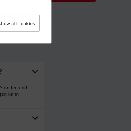
?
 Stunden und
gen kann