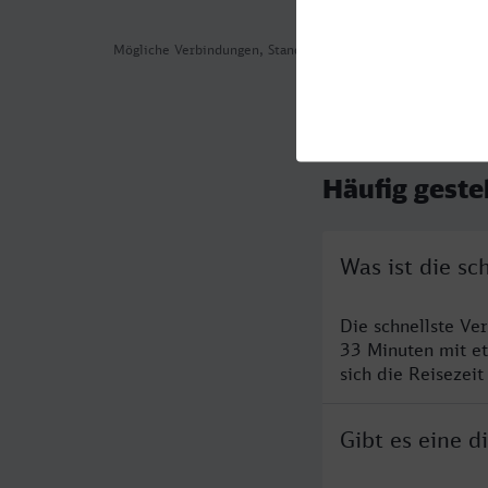
Mögliche Verbindungen, Stand: 2026-08-04 02:51
Häufig geste
Was ist die s
Die schnellste Ve
33 Minuten mit e
sich die Reisezeit
Gibt es eine 