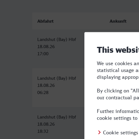
Abfahrt
Ankunft
Landshut (Bay) Hbf
Koblenz Hbf
18.08.26
18.08.26
17:00
22:33
Landshut (Bay) Hbf
Koblenz Hbf
18.08.26
18.08.26
06:28
12:54
Landshut (Bay) Hbf
Koblenz Hbf
18.08.26
19.08.26
18:32
00:55