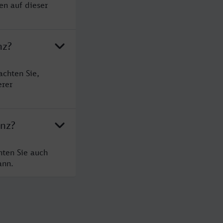
en auf dieser
nz?
achten Sie,
erer
enz?
hten Sie auch
ann.