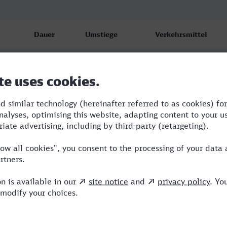
Dauer
Umstiege
Verkehrsmittel
5:33
1
AG,ICE
6:26
2
RE,ICE,ALX
6:23
2
ICE,ALX