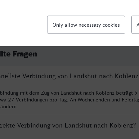
llte Fragen
chnellste Verbindung von Landshut nach Koblenz
rbindung mit dem Zug von Landshut nach Koblenz beträgt 5
twa 27 Verbindungen pro Tag. An Wochenenden und Feierta
 ändern.
direkte Verbindung von Landshut nach Koblenz?