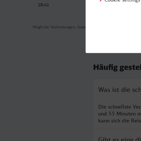
18:41
21:51
Mögliche Verbindungen, Stand: 2026-07-30 03:31
Häufig geste
Was ist die s
Die schnellste Ve
und 55 Minuten m
kann sich die Rei
Gibt es eine 