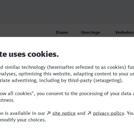
Dauer
Umstiege
Verkehrs
of, Reutlingen
2:55
3
RB,BUS,R
of, Reutlingen
3:44
4
RB,BUS,A
of, Reutlingen
3:10
3
RB,BUS,R