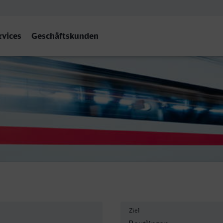
rvices
Geschäftskunden
platz/Hauptbahnhof, Reutling
Ziel