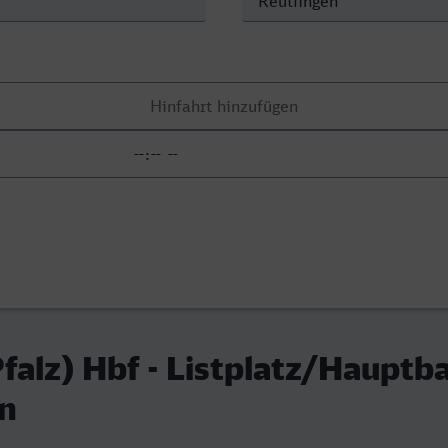
falz) Hbf - Listplatz/Hauptb
en