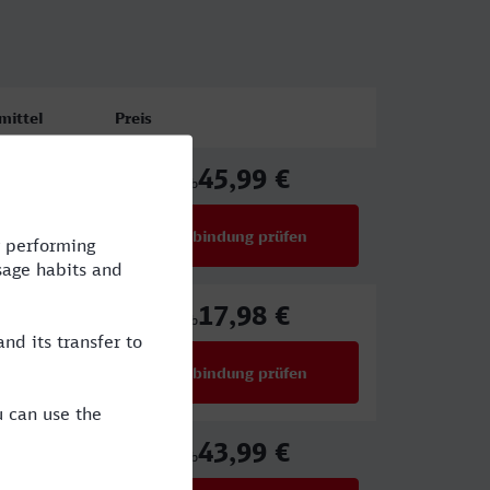
mittel
Preis
45,99 €
E,ICE
ab
Verbindung prüfen
für Preise ab 45,99 €
17,98 €
RV,ICE
ab
Verbindung prüfen
für Preise ab 17,98 €
43,99 €
E,ICE
ab