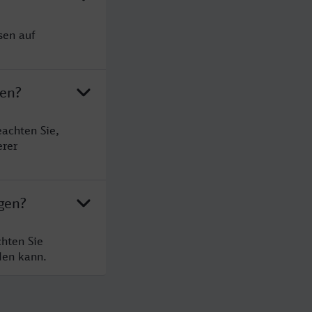
sen auf
gen?
achten Sie,
erer
gen?
hten Sie
den kann.