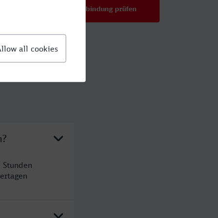
Verbindung prüfen
für Preise ab 43,99 €
n?
2 Stunden
ertagen