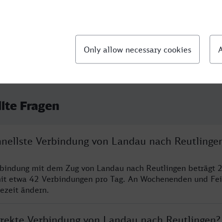
llte Fragen
chnellste Verbindung von Landau nach Reutlinge
rbindung mit dem Zug von Landau nach Reutlingen beträgt 
it etwa 42 Verbindungen pro Tag. An Wochenenden und Fei
sezeit ändern.
direkte Verbindung von Landau nach Reutlingen?