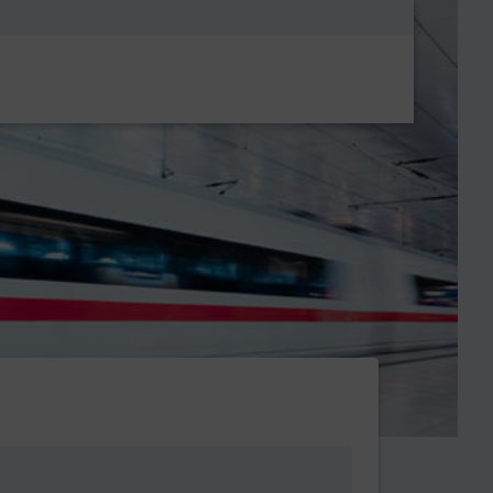
Metanavigatio
en