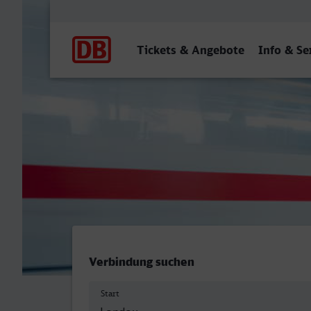
Hauptnavigation
Tickets & Angebote
Info & Se
Landau (Pfalz) Hbf - List
Verbindung suchen
Start