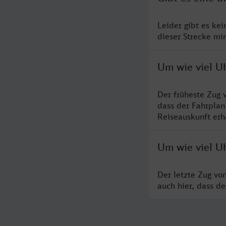
Leider gibt es ke
dieser Strecke mi
Um wie viel U
Der früheste Zug 
dass der Fahrplan
Reiseauskunft erha
Um wie viel U
Der letzte Zug vo
auch hier, dass d