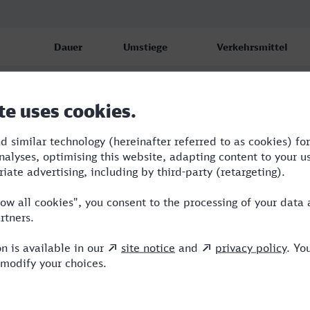
Dauer
Umstiege
Verkehrsmittel
f
4:31
2
ABR,S,ICE
f
5:08
3
RB,ABR,RE,ICE
f
4:37
3
RB,ABR,RE,ICE