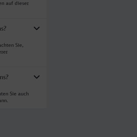
n auf dieser
ms?
chten Sie,
erer
ms?
ten Sie auch
ann.