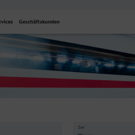
rvices
Geschäftskunden
orms Hbf
Ziel