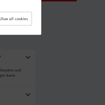
?
 Stunden und
gen kann