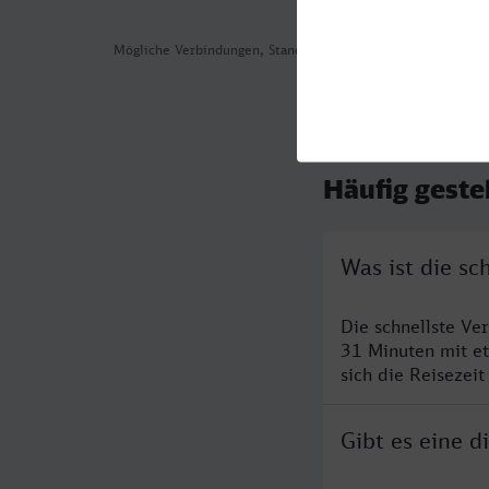
Mögliche Verbindungen, Stand: 2026-08-04 01:33
Häufig geste
Was ist die s
Die schnellste V
31 Minuten mit e
sich die Reisezeit
Gibt es eine 