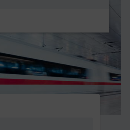
Metanavigatio