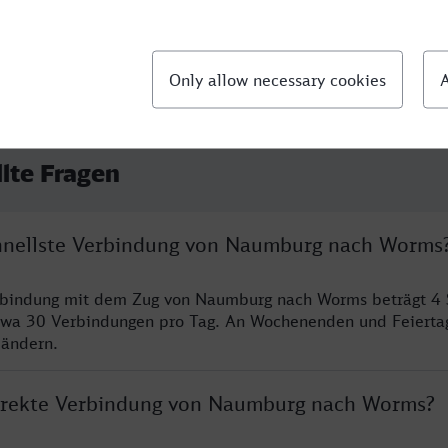
llte Fragen
chnellste Verbindung von Naumburg nach Worms
erbindung mit dem Zug von Naumburg nach Worms beträgt 4
twa 30 Verbindungen pro Tag. An Wochenenden und Feierta
 ändern.
direkte Verbindung von Naumburg nach Worms?