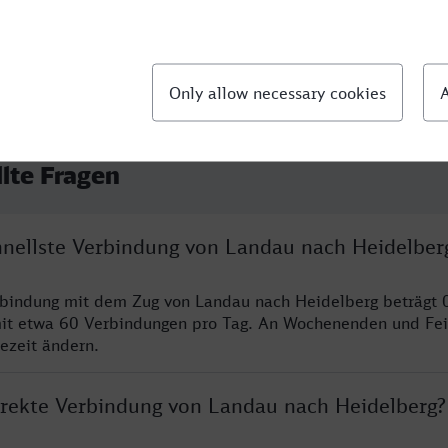
llte Fragen
chnellste Verbindung von Landau nach Heidelber
rbindung mit dem Zug von Landau nach Heidelberg beträgt 
it etwa 60 Verbindungen pro Tag. An Wochenenden und Fei
sezeit ändern.
direkte Verbindung von Landau nach Heidelberg?