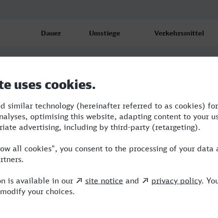
Dauer
Umstiege
Verkehrsmittel
0:52
1
RB,RE
1:47
2
RB,RE,ICE
1:07
2
RB,RE