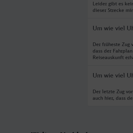
Leider gibt es ke
dieser Strecke mi
Um wie viel U
Der früheste Zug 
dass der Fahrplan
Reiseauskunft erha
Um wie viel U
Der letzte Zug vo
auch hier, dass d