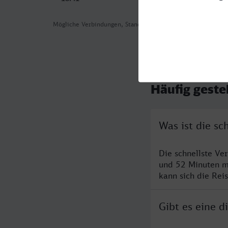
Mögliche Verbindungen, Stand: 2026-07-31 03:45
Häufig geste
Was ist die s
Die schnellste Ve
und 52 Minuten m
kann sich die Rei
Gibt es eine 