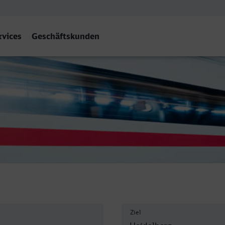
rvices
Geschäftskunden
lberg Hbf
Ziel