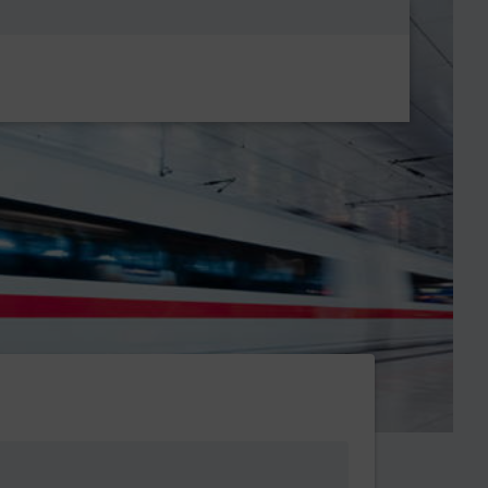
Metanavigatio