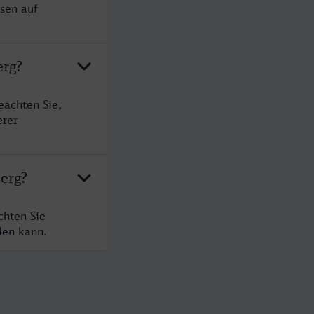
sen auf
erg?
eachten Sie,
erer
berg?
chten Sie
den kann.