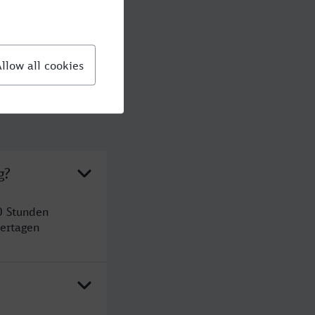
g?
0 Stunden
ertagen