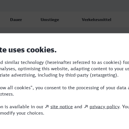
Dauer
Umstiege
Verkehrsmittel
3:48
3
RE,ICE,IC
4:22
2
RE,TRI,NX
4:04
2
BUS,NX