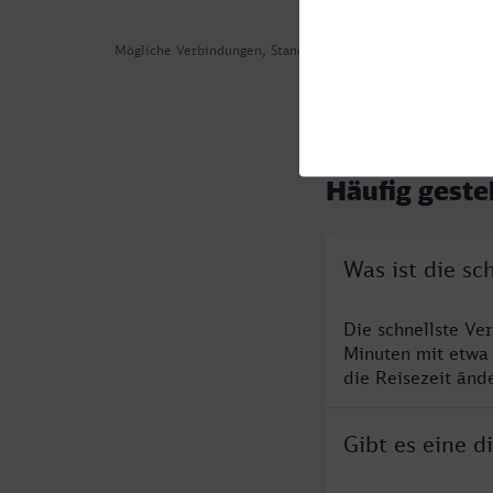
Mögliche Verbindungen, Stand: 2026-07-31 01:28
Häufig geste
Was ist die sc
Die schnellste Ve
Minuten mit etwa
die Reisezeit änd
Gibt es eine d