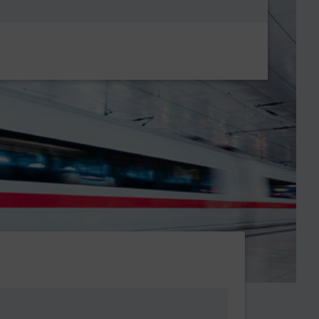
Metanavigatio