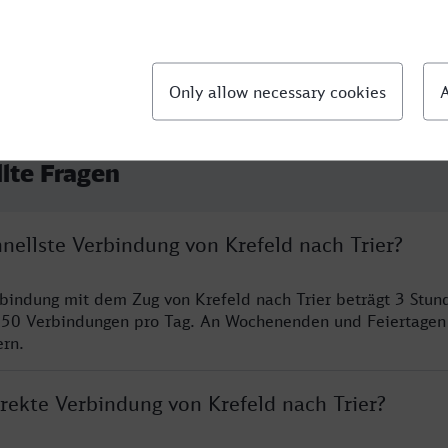
llte Fragen
hnellste Verbindung von Krefeld nach Trier?
rbindung mit dem Zug von Krefeld nach Trier beträgt 3 Stu
 50 Verbindungen pro Tag. An Wochenenden und Feiertagen 
ern.
irekte Verbindung von Krefeld nach Trier?