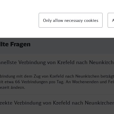
llte Fragen
chnellste Verbindung von Krefeld nach Neunkirc
rbindung mit dem Zug von Krefeld nach Neunkirchen beträg
it etwa 66 Verbindungen pro Tag. An Wochenenden und Fei
sezeit ändern.
direkte Verbindung von Krefeld nach Neunkirche