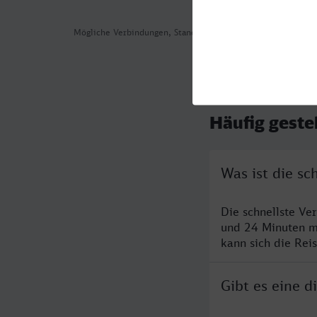
Mögliche Verbindungen, Stand: 2026-07-30 15:09
Häufig geste
Was ist die s
Die schnellste Ve
und 24 Minuten m
kann sich die Rei
Gibt es eine 