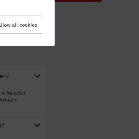
hen?
t 4 Stunden
ertagen
n?