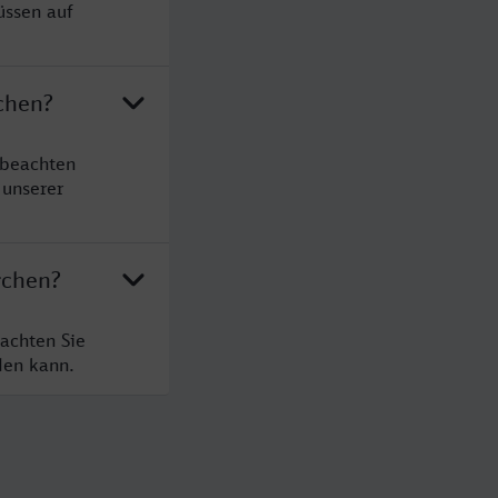
üssen auf
chen?
 beachten
 unserer
rchen?
achten Sie
den kann.