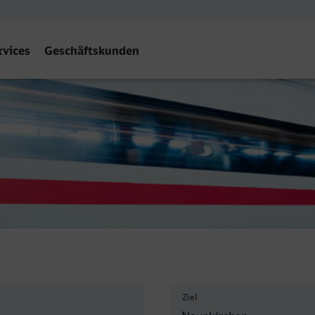
rvices
Geschäftskunden
 (Saar) Hbf
Ziel