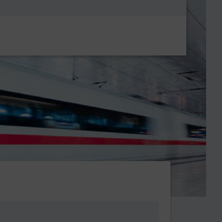
Metanavigatio