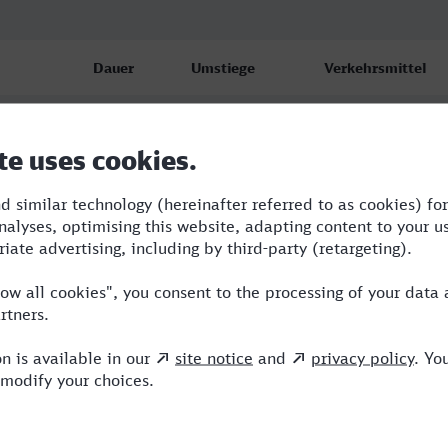
Dauer
Umstiege
Verkehrsmittel
4:24
3
RE,VLX,ICE
4:31
4
RE,VLX,NX,ICE
4:44
3
VLX,NX,ICE