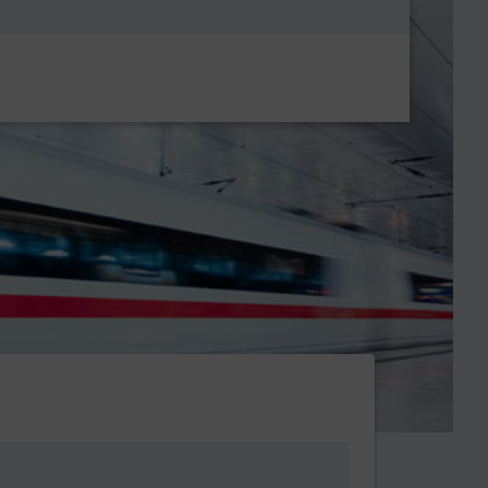
Metanavigatio