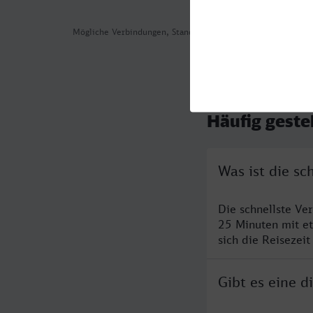
Mögliche Verbindungen, Stand: 2026-08-03 05:28
Häufig geste
Was ist die s
Die schnellste Ve
25 Minuten mit e
sich die Reisezeit
Gibt es eine 