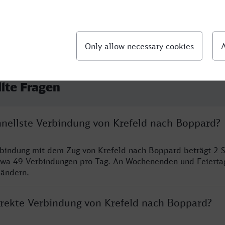
llte Fragen
chnellste Verbindung von Krefeld nach Boppard?
rbindung mit dem Zug von Krefeld nach Boppard beträgt 2 
twa 49 Verbindungen pro Tag. An Wochenenden und Feierta
 ändern.
direkte Verbindung von Krefeld nach Boppard?