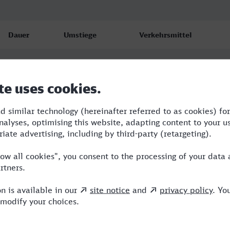
Dauer
Umstiege
Verkehrsmittel
2:25
2
RE,ICE,TR
2:40
2
RE,NX,ICE
3:09
1
NX,TR