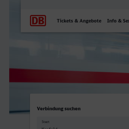
Hauptnavigation
Tickets & Angebote
Info & Se
Krefeld Hbf - Boppard Hbf
Verbindung suchen
Start