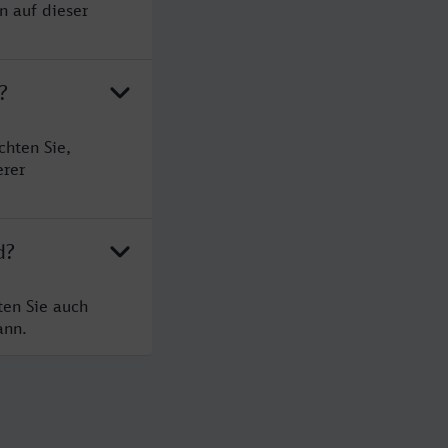
n auf dieser
?
chten Sie,
erer
d?
ten Sie auch
ann.