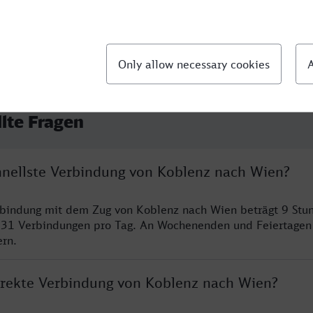
llte Fragen
chnellste Verbindung von Koblenz nach Wien?
rbindung mit dem Zug von Koblenz nach Wien beträgt 9 Stu
 31 Verbindungen pro Tag. An Wochenenden und Feiertagen 
ern.
direkte Verbindung von Koblenz nach Wien?