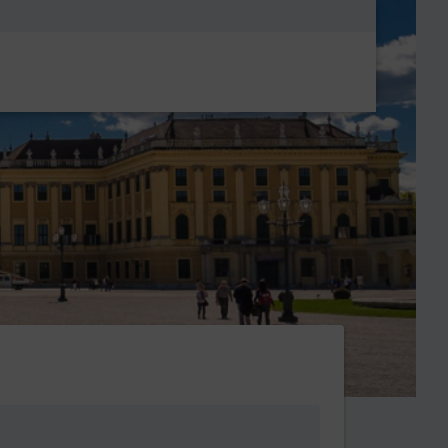
Metanavigatio