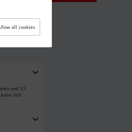
nden und 15
kann sich