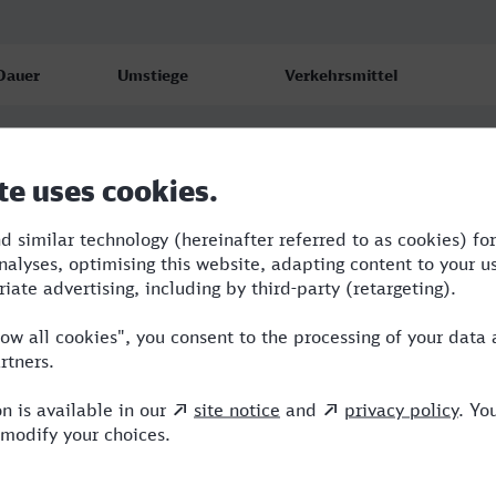
Dauer
Umstiege
Verkehrsmittel
9:15
4
ICE,IC,WB
9:44
3
RJX,ICE,HLB
14:30
4
RJX,RE,BRB,ICE