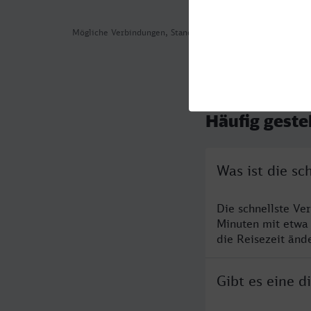
Mögliche Verbindungen, Stand: 2026-08-06 01:24
Häufig geste
Was ist die s
Die schnellste Ve
Minuten mit etwa
die Reisezeit änd
Gibt es eine 