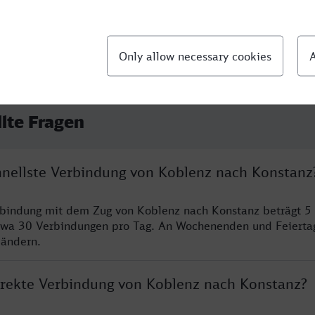
llte Fragen
chnellste Verbindung von Koblenz nach Konstanz
rbindung mit dem Zug von Koblenz nach Konstanz beträgt 5
twa 30 Verbindungen pro Tag. An Wochenenden und Feierta
 ändern.
direkte Verbindung von Koblenz nach Konstanz?