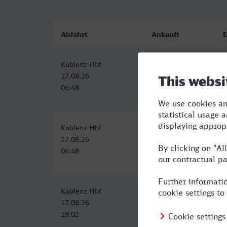
Abfahrt
Ankunft
Koblenz Hbf
Konstanz
5
17.08.26
17.08.26
06:48
12:05
Koblenz Hbf
Konstanz
5
17.08.26
17.08.26
06:48
12:16
Koblenz Hbf
Konstanz
1
17.08.26
18.08.26
19:02
07:19