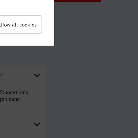
?
 Stunden und
gen kann