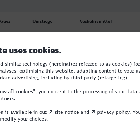
Dauer
Umstiege
Verkehrsmittel
:17
3
SBB,ICE,IC
:28
3
RE,ICE
2:17
4
SWE,RE,ICE