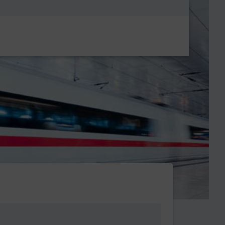
Metanavigatio