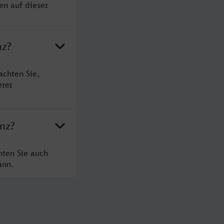
en auf dieser
nz?
achten Sie,
erer
anz?
hten Sie auch
ann.