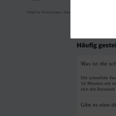
Mögliche Verbindungen, Stand: 2026-08-04 03:04
Häufig geste
Was ist die s
Die schnellste V
16 Minuten mit e
sich die Reisezeit
Gibt es eine 