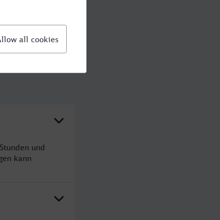
?
 Stunden und
gen kann