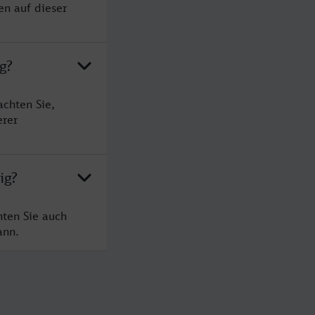
en auf dieser
g?
chten Sie,
erer
ig?
hten Sie auch
ann.