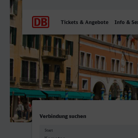
Hauptnavigation
Tickets & Angebote
Info & Se
Kempten (Allgäu) Hbf - Ve
Verbindung suchen
Start