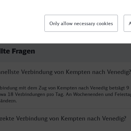
llte Fragen
chnellste Verbindung von Kempten nach Venedig
erbindung mit dem Zug von Kempten nach Venedig beträgt 9
twa 18 Verbindungen pro Tag. An Wochenenden und Feierta
 ändern.
direkte Verbindung von Kempten nach Venedig?