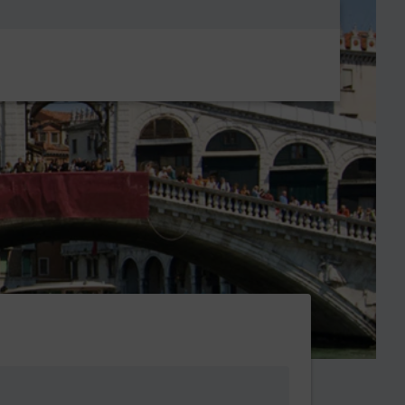
Metanavigatio