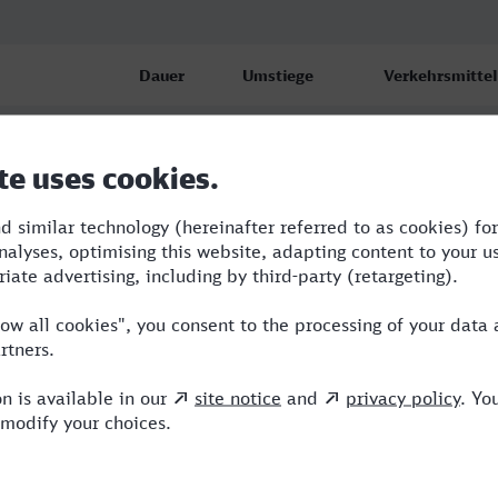
Dauer
Umstiege
Verkehrsmittel
 Lucia
9:16
3
RB,S,RJ
 Lucia
10:00
3
RJX,RE,RJ,ICE
 Lucia
14:50
6
RE,BRB,REX,FR