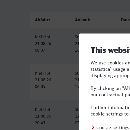
Abfahrt
Ankunft
Dau
Kiel Hbf
Strasbourg
7:41
21.08.26
21.08.26
08:37
16:18
Kiel Hbf
Strasbourg
8:59
21.08.26
21.08.26
06:05
15:04
Kiel Hbf
Strasbourg
11:1
21.08.26
22.08.26
20:43
07:58