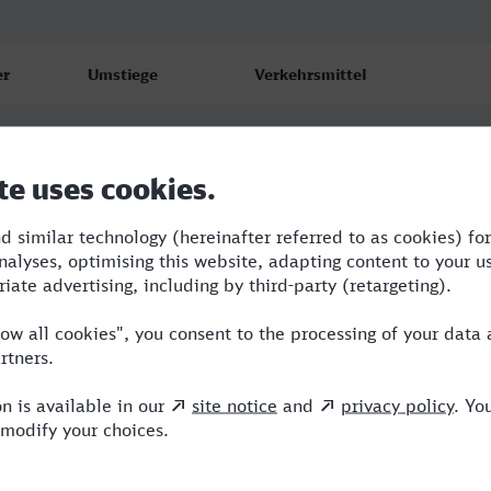
er
Umstiege
Verkehrsmittel
3
RE,S,ICE
4
NBE,SWE,RE,ECE
5
3
ME,ERX,ICE