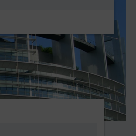
Metanavigatio