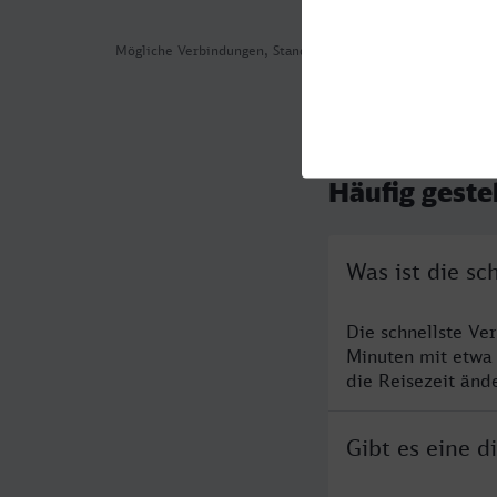
Mögliche Verbindungen, Stand: 2026-08-07 01:28
Häufig geste
Was ist die sc
Die schnellste Ve
Minuten mit etwa
die Reisezeit änd
Gibt es eine d