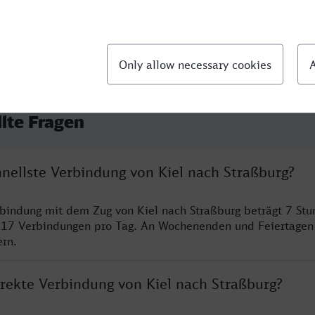
llte Fragen
hnellste Verbindung von Kiel nach Straßburg?
rbindung mit dem Zug von Kiel nach Straßburg beträgt 7 St
 17 Verbindungen pro Tag. An Wochenenden und Feiertagen 
ern.
irekte Verbindung von Kiel nach Straßburg?