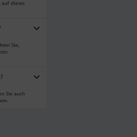
 auf dieser
?
hten Sie,
erer
n?
en Sie auch
ann.