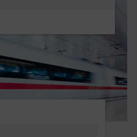
Metanavigatio