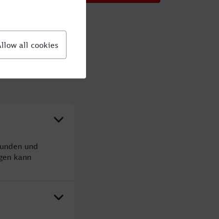
tunden und
gen kann