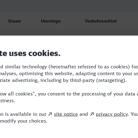
Dauer
Umstiege
Verkehrsmittel
5:38
2
ICE,NX
6:49
3
RE,ERX,ICE,NX
7:39
3
BUS,RE,ERX,ICE