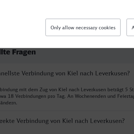
llte Fragen
hnellste Verbindung von Kiel nach Leverkusen?
rbindung mit dem Zug von Kiel nach Leverkusen beträgt 5 S
twa 18 Verbindungen pro Tag. An Wochenenden und Feierta
 ändern.
irekte Verbindung von Kiel nach Leverkusen?