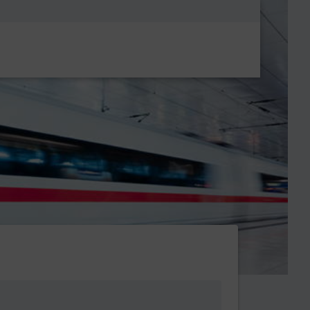
Metanavigatio