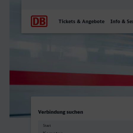
Hauptnavigation
Tickets & Angebote
Info & Se
Kempten (Allgäu) Hbf - Ul
Verbindung suchen
Start