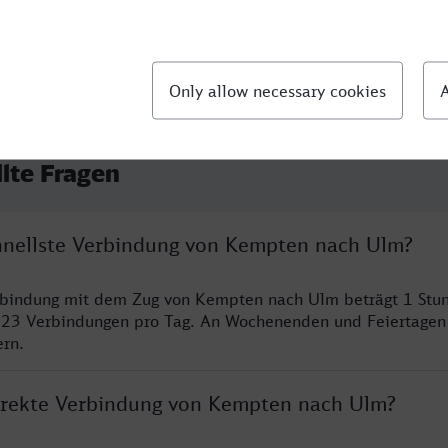
llte Fragen
chnellste Verbindung von Kempten nach Ulm?
erbindung mit dem Zug von Kempten nach Ulm beträgt 1 Stu
 23 Verbindungen pro Tag. An Wochenenden und Feiertagen 
ern.
direkte Verbindung von Kempten nach Ulm?