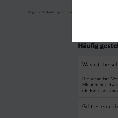
Mögliche Verbindungen, Stand: 2026-08-04 07:30
Häufig geste
Was ist die s
Die schnellste V
Minuten mit etwa
die Reisezeit änd
Gibt es eine 