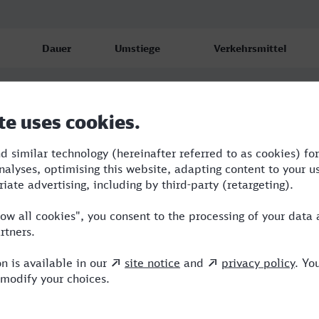
Dauer
Umstiege
Verkehrsmittel
1:00
0
ICE
1:14
0
RE
1:05
0
RE