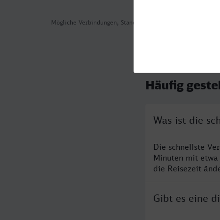
Mögliche Verbindungen, Stand: 2026-08-01 02:30
Häufig geste
Was ist die s
Die schnellste V
Minuten mit etwa
die Reisezeit änd
Gibt es eine 