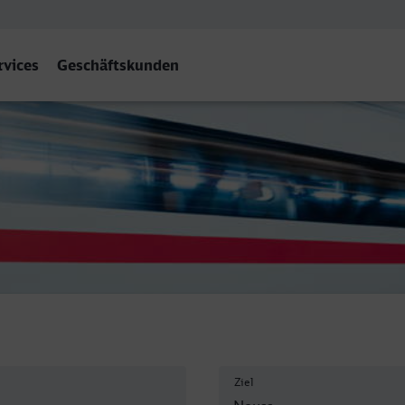
rvices
Geschäftskunden
uss Hbf
Ziel