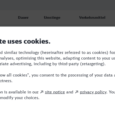
Dauer
Umstiege
Verkehrsmittel
5:04
3
ERB,ICE
5:30
3
RE,ERB,ICE
5:33
3
RE,ICE,NX