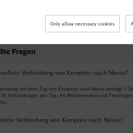
llte Fragen
chnellste Verbindung von Kempten nach Neuss?
erbindung mit dem Zug von Kempten nach Neuss beträgt 5 S
 36 Verbindungen pro Tag. An Wochenenden und Feiertagen 
ern.
direkte Verbindung von Kempten nach Neuss?