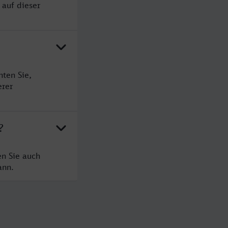
 auf dieser
ten Sie,
erer
?
en Sie auch
ann.