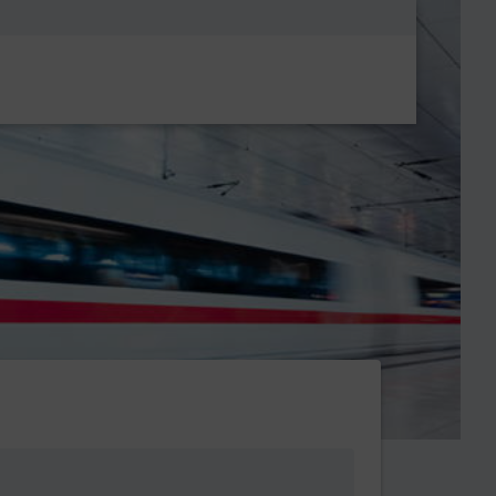
Metanavigatio