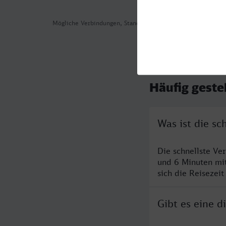
Mögliche Verbindungen, Stand: 2026-08-07 01:17
Häufig geste
Was ist die s
Die schnellste Ve
und 6 Minuten mi
sich die Reisezeit
Gibt es eine 