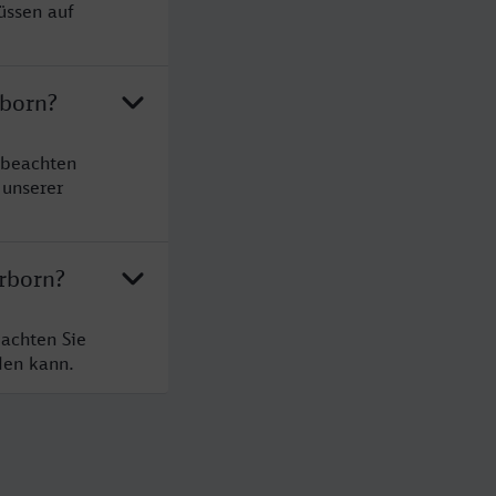
üssen auf
rborn?
 beachten
 unserer
erborn?
eachten Sie
den kann.