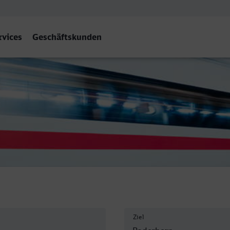
rvices
Geschäftskunden
orn Hbf
Ziel