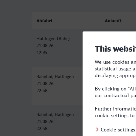
Abfahrt
Ankunft
Hattingen (Ruhr)
Paderborn Hbf
21.08.26
21.08.26
12:35
14:41
Bahnhof, Hattingen
Paderborn Hbf
21.08.26
22.08.26
22:48
04:02
Bahnhof, Hattingen
Paderborn Hbf
21.08.26
22.08.26
22:48
04:02