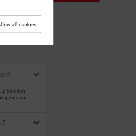
orn?
t 2 Stunden
rtagen kann
n?