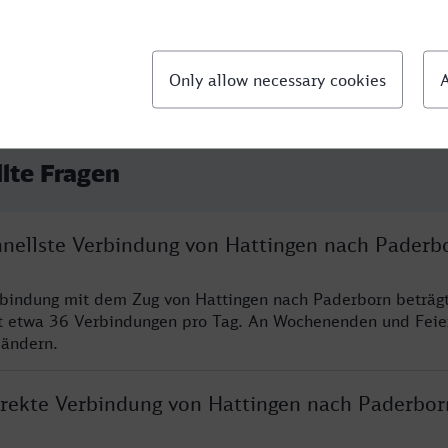
llte Fragen
chnellste Verbindung von Hattingen nach Paderb
rbindung mit dem Zug von Hattingen nach Paderborn beträg
t etwa 36 Verbindungen pro Tag. An Wochenenden und Feie
 ändern.
direkte Verbindung von Hattingen nach Paderbor