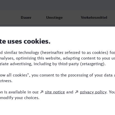
Dauer
Umstiege
Verkehrsmittel
2:06
1
S,ICE
5:14
2
BUS,NX
5:14
2
BUS,NX