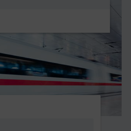
Metanavigatio