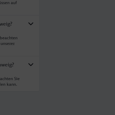
üssen auf
weig?
 beachten
 unserer
hweig?
achten Sie
den kann.