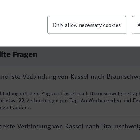
llte Fragen
chnellste Verbindung von Kassel nach Braunschw
rbindung mit dem Zug von Kassel nach Braunschweig beträg
it etwa 22 Verbindungen pro Tag. An Wochenenden und Fei
sezeit ändern.
direkte Verbindung von Kassel nach Braunschwei