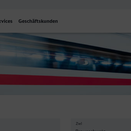
rvices
Geschäftskunden
 Hbf
Ziel