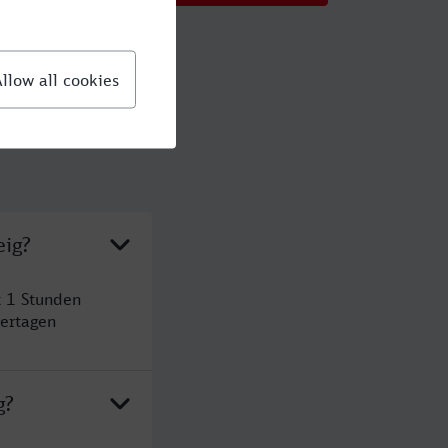
eig?
t 1 Stunden
ertagen
g?