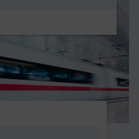
Metanavigatio