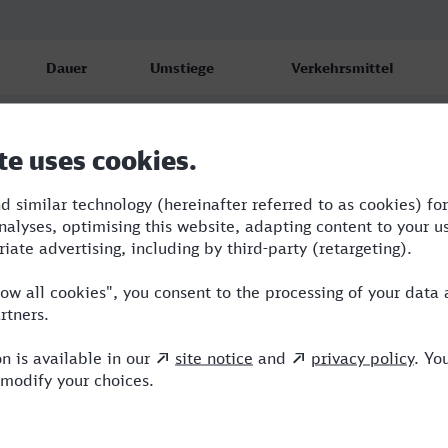
Dauer
Umstiege
Verkehrsmittel
1:26
1
CAN,ICE
1:54
1
CAN,ICE
1:36
1
RE,ICE