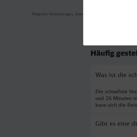
Mögliche Verbindungen, Stand: 2026-08-05 11:49
Häufig geste
Was ist die s
Die schnellste Ve
und 26 Minuten m
kann sich die Rei
Gibt es eine 