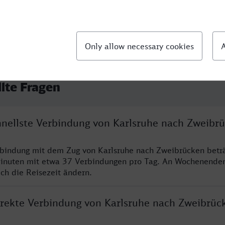
llte Fragen
chnellste Verbindung von Karlsruhe nach Zweibr
rbindung mit dem Zug von Karlsruhe nach Zweibrücken betr
inuten mit etwa 37 Verbindungen pro Tag. An Wochenende
ich die Reisezeit ändern.
direkte Verbindung von Karlsruhe nach Zweibrüc