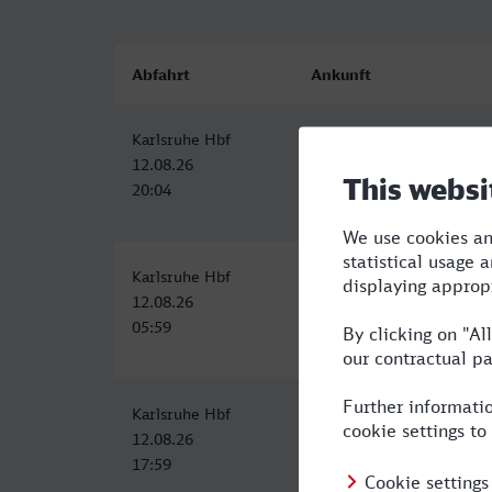
Abfahrt
Ankunft
Karlsruhe Hbf
Hauptbahnhof, Zweibrüc
12.08.26
12.08.26
20:04
22:41
Karlsruhe Hbf
Zweibrücken Hbf
12.08.26
12.08.26
05:59
08:44
Karlsruhe Hbf
Zweibrücken Hbf
12.08.26
12.08.26
17:59
20:44