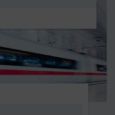
Metanavigatio