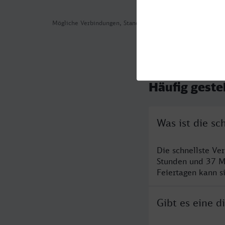
Mögliche Verbindungen, Stand: 2026-07-29 13:28
Häufig geste
Was ist die s
Die schnellste Ve
Stunden und 37 M
Feiertagen kann s
Gibt es eine 