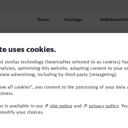
Dauer
Umstiege
Verkehrsmitte
ken
2:37
2
BUS,ICE
2:45
2
RB,RE,ICE
2:45
2
RB,RE,ICE