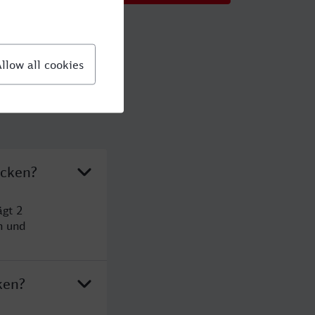
ücken?
ägt 2
n und
ken?