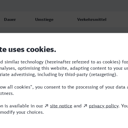
Dauer
Umstiege
Verkehrsmittel
5:28
3
RB,NX,ICE,IC
6:13
2
RB,ICE,VIA
5:42
2
RB,ICE