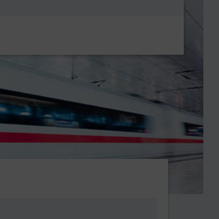
Metanavigatio