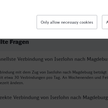
llte Fragen
chnellste Verbindung von Iserlohn nach Magdebu
rbindung mit dem Zug von Iserlohn nach Magdeburg beträgt
it etwa 30 Verbindungen pro Tag. An Wochenenden und Fei
sezeit ändern.
direkte Verbindung von Iserlohn nach Magdeburg