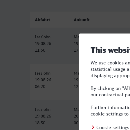
Abfahrt
Ankunft
Iserlohn
Magdeburg Hbf
19.08.26
19.08.26
11:50
17:18
Iserlohn
Magdeburg Hbf
19.08.26
19.08.26
06:20
12:33
Iserlohn
Magdeburg Hbf
19.08.26
20.08.26
18:50
00:32