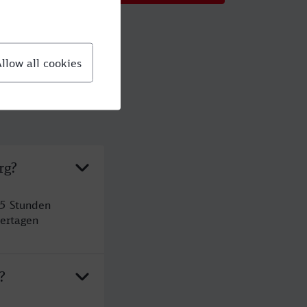
rg?
 5 Stunden
ertagen
?