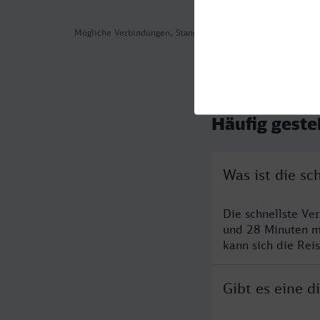
Mögliche Verbindungen, Stand: 2026-08-05 07:53
Häufig geste
Was ist die s
Die schnellste Ve
und 28 Minuten m
kann sich die Rei
Gibt es eine 