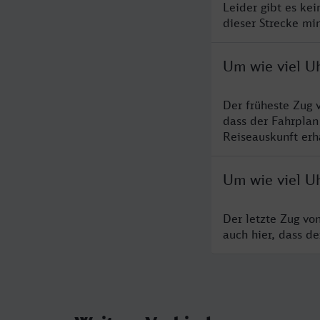
Leider gibt es ke
dieser Strecke mi
Um wie viel U
Der früheste Zug 
dass der Fahrplan
Reiseauskunft erha
Um wie viel U
Der letzte Zug vo
auch hier, dass d