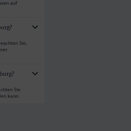
ssen auf
burg?
eachten Sie,
erer
eburg?
chten Sie
den kann.