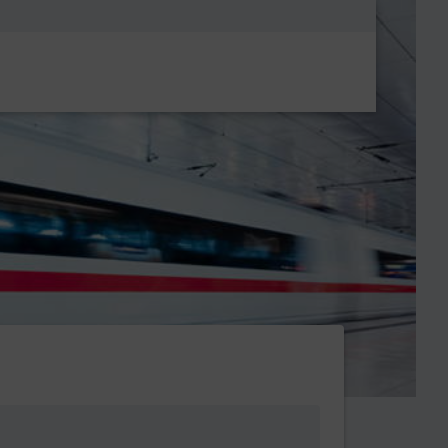
Metanavigatio