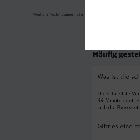
Mögliche Verbindungen, Stand: 2026-08-07 03:09
Häufig geste
Was ist die sc
Die schnellste Ve
44 Minuten mit e
sich die Reisezeit
Gibt es eine d