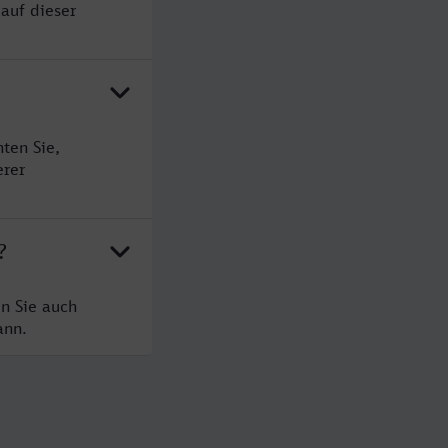
 auf dieser
ten Sie,
erer
?
en Sie auch
ann.