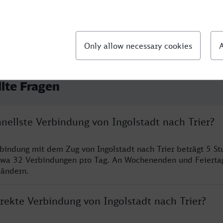
llte Fragen
hnellste Verbindung von Ingolstadt nach Trier?
rbindung mit dem Zug von Ingolstadt nach Trier beträgt 5 S
twa 32 Verbindungen pro Tag. An Wochenenden und Feierta
 ändern.
irekte Verbindung von Ingolstadt nach Trier?