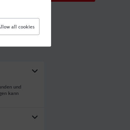
tunden und
gen kann