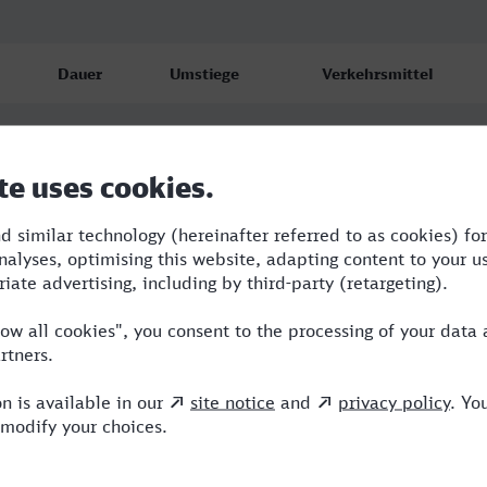
Dauer
Umstiege
Verkehrsmittel
5:44
2
RE,ICE
6:53
2
RB,ICE
6:21
2
BUS,ICE