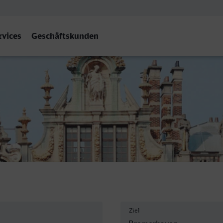
rvices
Geschäftskunden
ven Hbf
Ziel