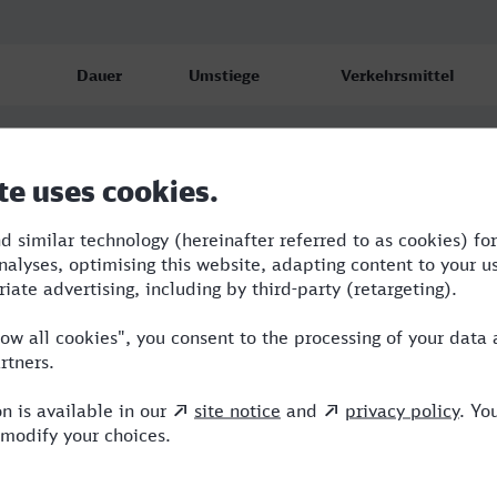
Dauer
Umstiege
Verkehrsmittel
6:00
2
NWB,ICE,IC
6:34
2
RE,ICE
11:34
1
RE,ICE