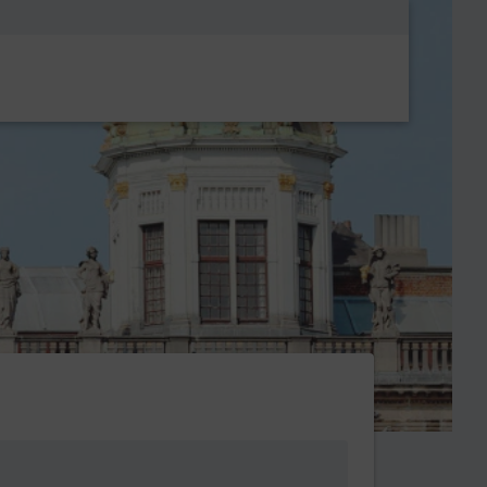
Metanavigatio