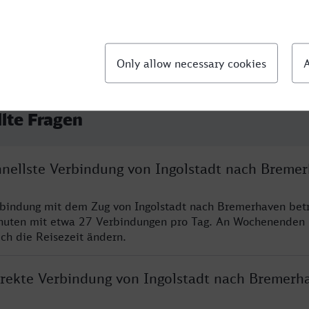
llte Fragen
chnellste Verbindung von Ingolstadt nach Breme
rbindung mit dem Zug von Ingolstadt nach Bremerhaven bet
nuten mit etwa 27 Verbindungen pro Tag. An Wochenenden
ich die Reisezeit ändern.
direkte Verbindung von Ingolstadt nach Bremerh