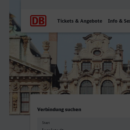
Hauptnavigation
Tickets & Angebote
Info & Se
Ingolstadt Hbf - Bremerha
Verbindung suchen
Start