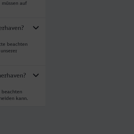
e müssen auf
merhaven?
tte beachten
 unserer
merhaven?
e beachten
cheiden kann.