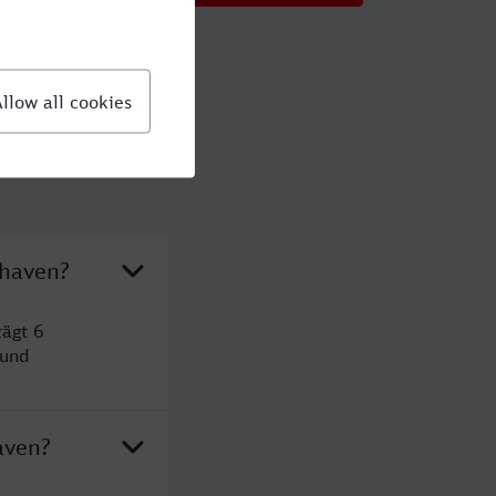
rhaven?
rägt 6
 und
aven?