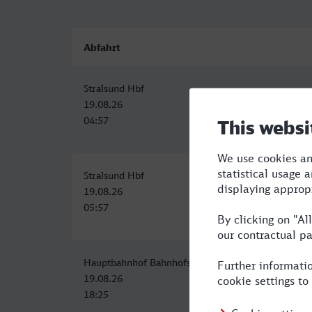
Abfahrt
Stralsund Hbf
19.08.26
04:57
Stralsund Hbf
19.08.26
05:57
Hauptbahnhof Bahnhofstr., Stralsund
19.08.26
18:25