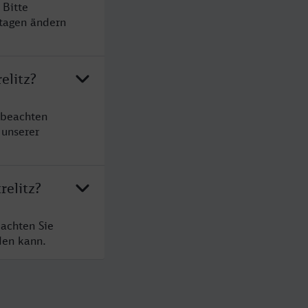
 Bitte
rtagen ändern
elitz?
 beachten
 unserer
relitz?
eachten Sie
den kann.