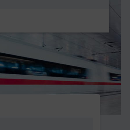
Metanavigatio