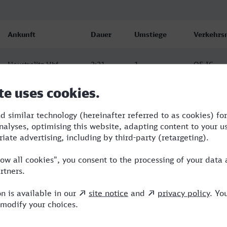
Ankunft
Dauer
Umstiege
Verkehrsm
Neustrelitz Hbf
2:21
1
OE,IC
19.08.26
07:18
Neustrelitz Hbf
2:54
0
OE
19.08.26
08:51
Neustrelitz Hbf
2:34
1
BUS,RE
19.08.26
20:59