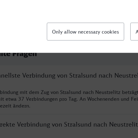
llte Fragen
hnellste Verbindung von Stralsund nach Neustrel
rbindung mit dem Zug von Stralsund nach Neustrelitz beträg
it etwa 37 Verbindungen pro Tag. An Wochenenden und Fei
sezeit ändern.
irekte Verbindung von Stralsund nach Neustrelit