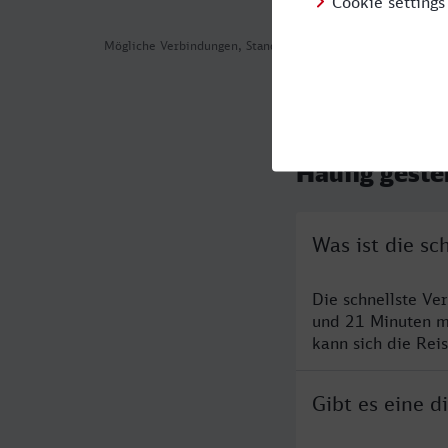
Mögliche Verbindungen, Stand: 2026-08-05 13:12
Häufig geste
Was ist die sc
Die schnellste Ve
und 21 Minuten m
kann sich die Rei
Gibt es eine d