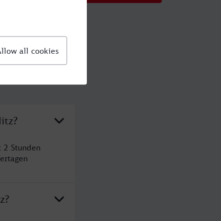
itz?
t 2 Stunden
ertagen
z?