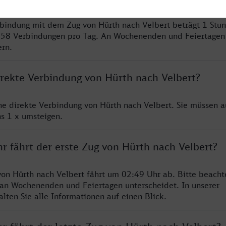
rbindung mit dem Zug von Hürth nach Velbert beträgt 1 Stu
 58 Verbindungen pro Tag. An Wochenenden und Feiertagen 
ern.
irekte Verbindung von Hürth nach Velbert?
ine direkte Verbindung von Hürth nach Velbert. Sie müssen a
s 1 x umsteigen.
r fährt der erste Zug von Hürth nach Velbert?
von Hürth nach Velbert fährt um 02:49 Uhr ab. Bitte beacht
 an Wochenenden und Feiertagen unterscheidet. In unserer
lten Sie alle Informationen auf einen Blick.