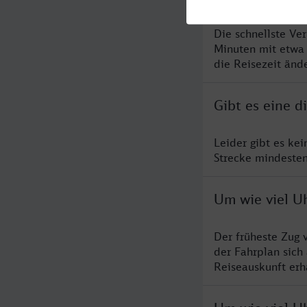
Die schnellste Ve
Minuten mit etwa
die Reisezeit änd
Gibt es eine d
Leider gibt es ke
Strecke mindesten
Um wie viel Uh
Der früheste Zug 
der Fahrplan sich
Reiseauskunft erha