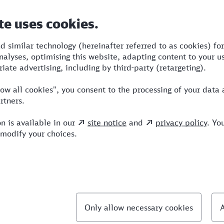
Dauer
Umstiege
Verkehrsmittel
1:25
3
S,ICE,NX,TR
llte Fragen
hnellste Verbindung von Hürth nach Velbert?