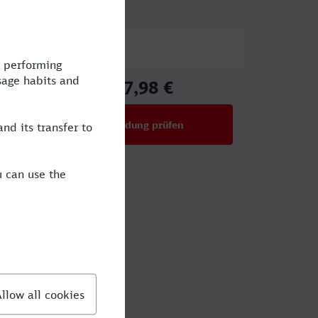
Preis
17,98 €
ab
Verbindung prüfen
für Preise ab 17,98 €