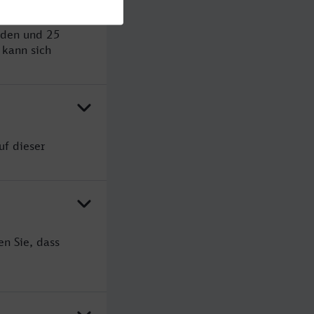
nden und 25
kann sich
uf dieser
en Sie, dass