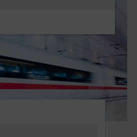
Metanavigatio