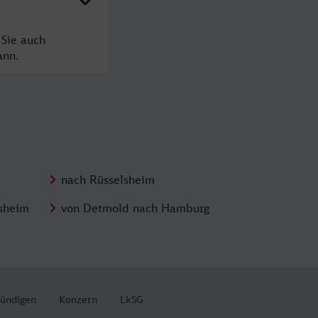
 Sie auch
ann.
nach Rüsselsheim
sheim
von Detmold nach Hamburg
kündigen
Konzern
LkSG