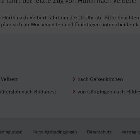
r fährt der letzte Zug von Hürth nach Velbert?
n Hürth nach Velbert fährt um 23:10 Uhr ab. Bitte beachten
hrplan sich an Wochenenden und Feiertagen unterscheiden k
 Velbert
nach Gelsenkirchen
Gütersloh nach Budapest
von Göppingen nach Hilde
edingungen
Nutzungsbedingungen
Datenschutz
Vertrag 