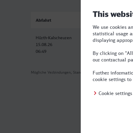
Abfahrt
Ankunft
Hürth-Kalscheuren
Velbert-Neviges
15.08.26
15.08.26
06:49
08:14
Mögliche Verbindungen, Stand: 2026-08-01 05:24
Häufig geste
Was ist die sc