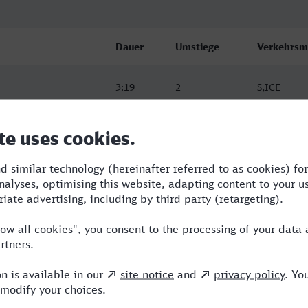
Dauer
Umstiege
Verkehrsmi
3:19
2
S,ICE
ch Gladbach
5:40
2
BUS,RE,IC
ch Gladbach
4:40
3
BUS,RE,IC