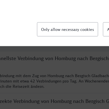
llte Fragen
chnellste Verbindung von Homburg nach Bergisch
erbindung mit dem Zug von Homburg nach Bergisch Gladbach
inuten mit etwa 42 Verbindungen pro Tag. An Wochenende
ich die Reisezeit ändern.
direkte Verbindung von Homburg nach Bergisch 