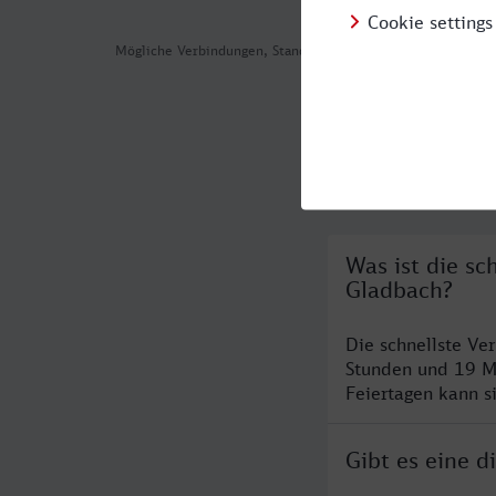
Mögliche Verbindungen, Stand: 2026-07-30 13:35
Häufig geste
Was ist die s
Gladbach?
Die schnellste V
Stunden und 19 M
Feiertagen kann s
Gibt es eine 