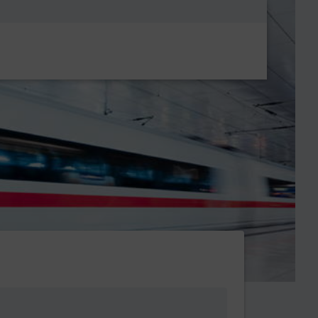
Metanavigatio