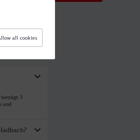
 beträgt 3
n und
Gladbach?