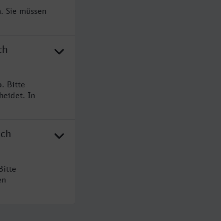
. Sie müssen
ch
. Bitte
heidet. In
sch
Bitte
en