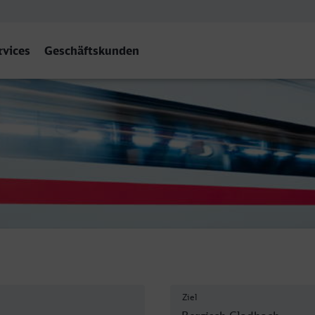
rvices
Geschäftskunden
isch Gladbach
Ziel