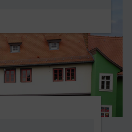
Metanavigatio