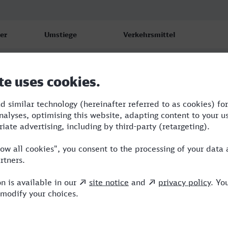
er
Umstiege
Verkehrsmittel
4
2
RE,ICE
0
1
RE,ICE
2
1
RE,ICE