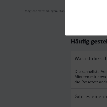
Mögliche Verbindungen, Stand: 2026-08-06 02:32
Häufig geste
Was ist die sc
Die schnellste Ve
Minuten mit etwa
die Reisezeit änd
Gibt es eine d