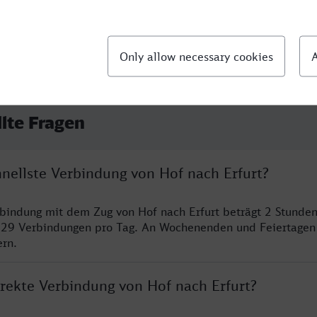
llte Fragen
hnellste Verbindung von Hof nach Erfurt?
rbindung mit dem Zug von Hof nach Erfurt beträgt 2 Stunde
 29 Verbindungen pro Tag. An Wochenenden und Feiertagen 
ern.
irekte Verbindung von Hof nach Erfurt?