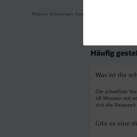
Mögliche Verbindungen, Stand: 2026-08-03 16:55
Häufig geste
Was ist die s
Die schnellste V
48 Minuten mit e
sich die Reisezeit
Gibt es eine 