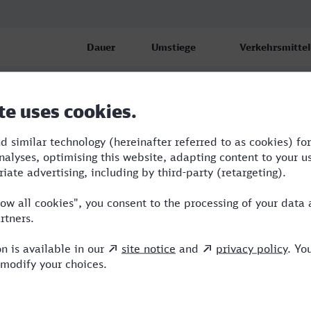
Dauer
Umstiege
Verkehrsmittel
5:48
3
ERB,ICE
7:10
2
RB,RE,ICE
8:02
2
RB,BUS,ICE