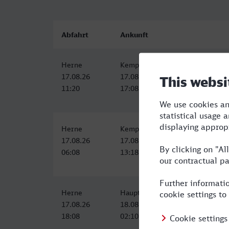
Abfahrt
Ankunft
Herne
Kempten (Allgäu) Hbf
17.08.26
17.08.26
11:20
17:08
Herne
Kempten (Allgäu) Hbf
17.08.26
17.08.26
06:08
13:18
Herne
Hauptbahnhof, Kempten (Allgäu)
17.08.26
18.08.26
18:08
02:10