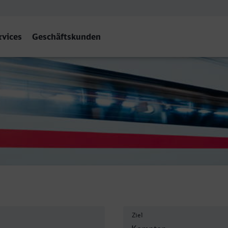
rvices
Geschäftskunden
Hbf
Ziel