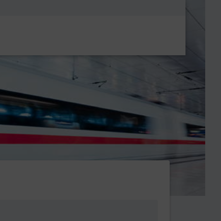
Metanavigatio