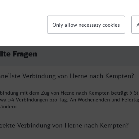
llte Fragen
chnellste Verbindung von Herne nach Kempten?
erbindung mit dem Zug von Herne nach Kempten beträgt 5 S
twa 54 Verbindungen pro Tag. An Wochenenden und Feierta
 ändern.
direkte Verbindung von Herne nach Kempten?