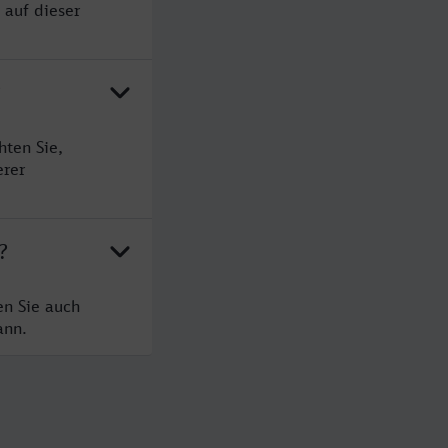
 auf dieser
?
ten Sie,
erer
?
en Sie auch
ann.