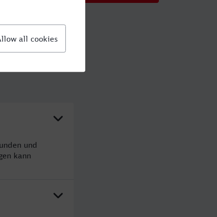
tunden und
gen kann