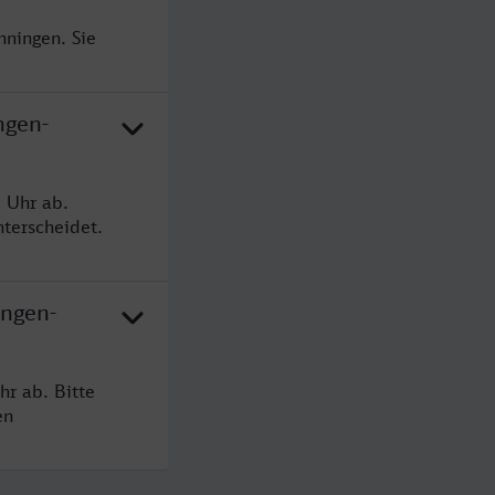
nningen. Sie
ngen-
 Uhr ab.
terscheidet.
ingen-
hr ab. Bitte
en