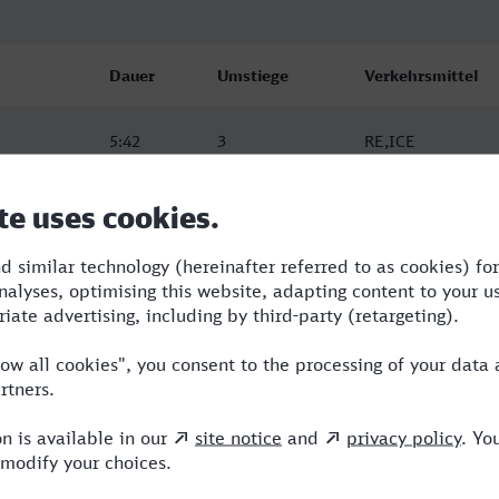
Dauer
Umstiege
Verkehrsmittel
5:42
3
RE,ICE
5:45
1
RE,ICE
6:17
2
RE,ICE