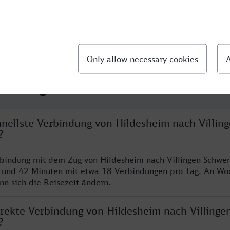
llte Fragen
hnellste Verbindung von Hildesheim nach Villing
?
rbindung mit dem Zug von Hildesheim nach Villingen-Schwe
n und 42 Minuten mit etwa 18 Verbindungen pro Tag. An W
nn sich die Reisezeit ändern.
irekte Verbindung von Hildesheim nach Villinge
?