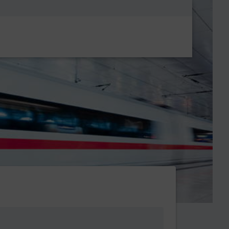
Metanavigatio