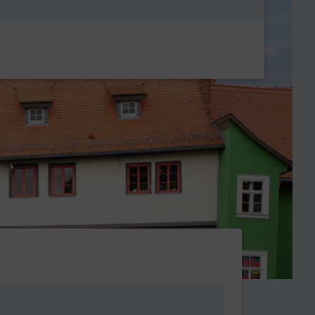
Metanavigatio