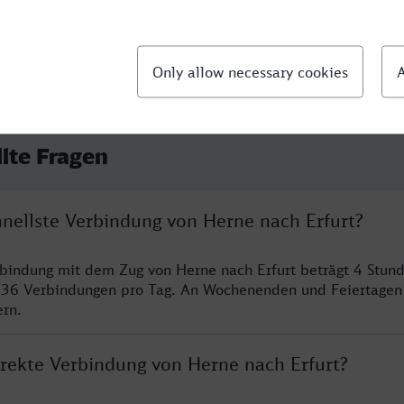
llte Fragen
hnellste Verbindung von Herne nach Erfurt?
rbindung mit dem Zug von Herne nach Erfurt beträgt 4 Stun
 36 Verbindungen pro Tag. An Wochenenden und Feiertagen 
ern.
irekte Verbindung von Herne nach Erfurt?