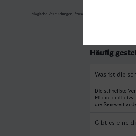
Mögliche Verbindungen, Stand: 2026-08-02 06:23
Häufig geste
Was ist die sc
Die schnellste Ve
Minuten mit etwa
die Reisezeit änd
Gibt es eine d