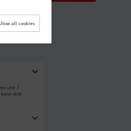
den und 7
kann sich