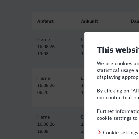
Abfahrt
Ankunft
Dau
Herne
Erfurt Hbf
4:0
16.08.26
16.08.26
13:08
17:15
Herne
Erfurt Hbf
4:4
16.08.26
16.08.26
06:20
11:08
Herne
Erfurt Hbf
5:3
16.08.26
16.08.26
18:08
23:41