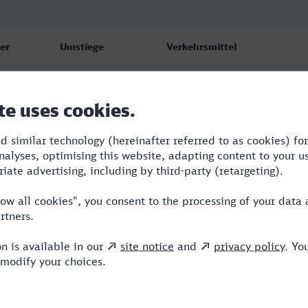
er
Umstiege
Verkehrsmittel
7
1
RB,ICE
8
2
ERB,ICE
3
3
RB,CAN,NX,ICE