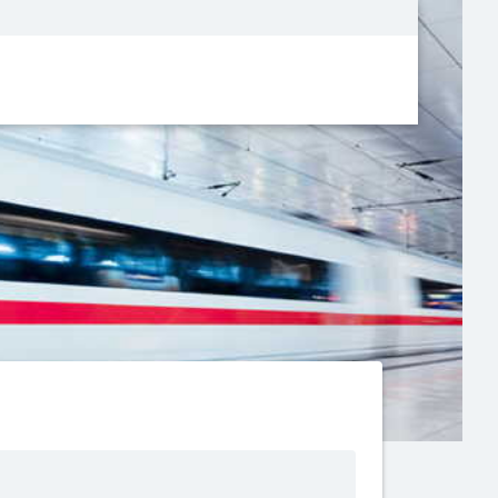
Metanavigatio