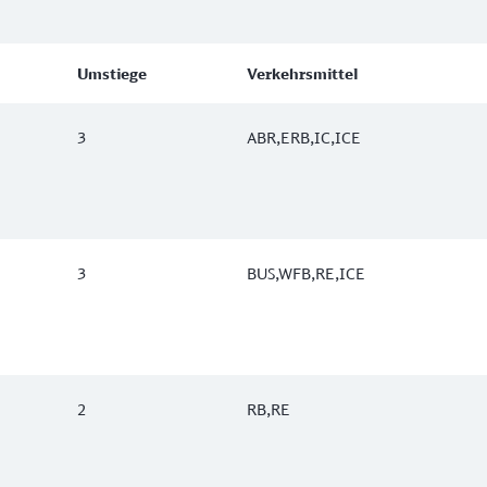
Umstiege
Verkehrsmittel
3
ABR,ERB,IC,ICE
3
BUS,WFB,RE,ICE
2
RB,RE