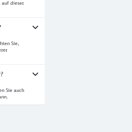
 auf dieser
?
hten Sie,
erer
r?
en Sie auch
ann.