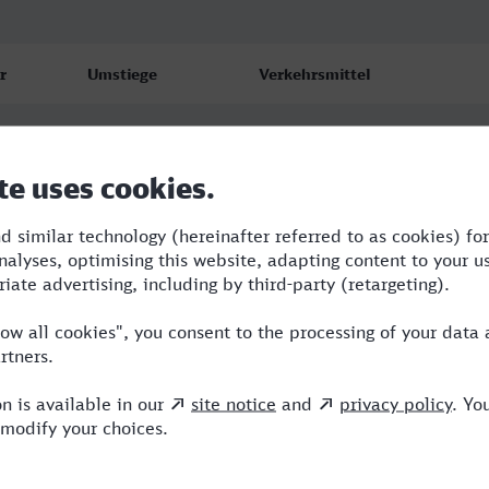
r
Umstiege
Verkehrsmittel
2
NX,ICE
3
ERB,NX
3
ERB,NX