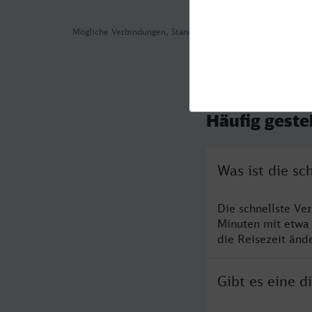
Mögliche Verbindungen, Stand: 2026-08-03 07:03
Häufig geste
Was ist die s
Die schnellste Ve
Minuten mit etwa
die Reisezeit änd
Gibt es eine 