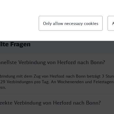
llte Fragen
chnellste Verbindung von Herford nach Bonn?
rbindung mit dem Zug von Herford nach Bonn beträgt 3 Stu
 29 Verbindungen pro Tag. An Wochenenden und Feiertagen 
ern.
direkte Verbindung von Herford nach Bonn?