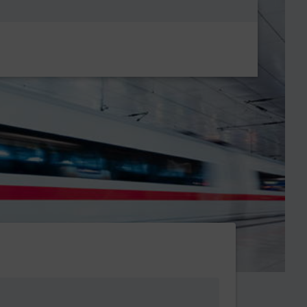
Metanavigatio