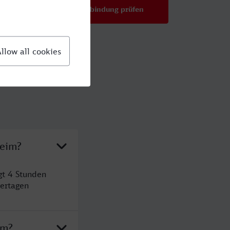
Verbindung prüfen
für Preise ab 39,99 €
heim?
gt 4 Stunden
ertagen
im?