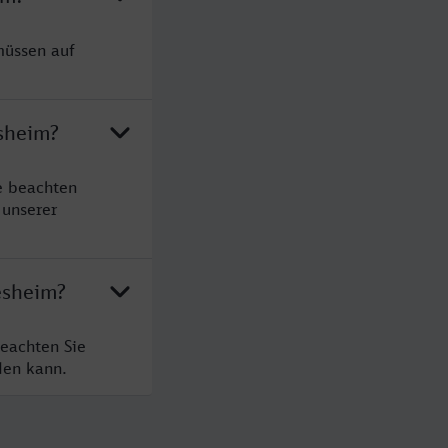
müssen auf
esheim?
e beachten
 unserer
esheim?
beachten Sie
den kann.