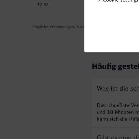
17:57
Mögliche Verbindungen, Stand: 2026-08-04 07:04
Häufig geste
Was ist die s
Die schnellste Ve
und 10 Minuten m
kann sich die Rei
Gibt es eine 