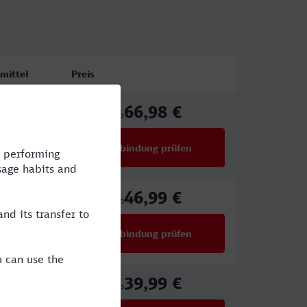
mittel
Preis
66,98 €
ICE
ab
Verbindung prüfen
für Preise ab 66,98 €
46,99 €
ab
Verbindung prüfen
für Preise ab 46,99 €
39,99 €
ERX
ab