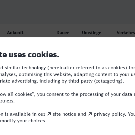
Ankunft
Dauer
Umstiege
Verkehrs
Hildesheim Hbf
4:10
3
BUS,ARV,
18.08.26
13:35
Hildesheim Hbf
4:56
2
RE,ICE
18.08.26
10:53
Hildesheim Hbf
6:17
2
RE,ICE,
19.08.26