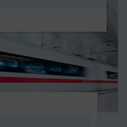
Metanavigatio
f