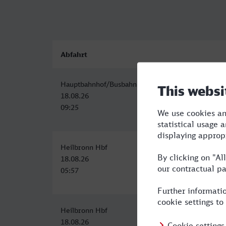
Abfahrt
Hauptbahnhof/Busbahnhof, Heilbronn
18.08.26
09:25
Heilbronn Hbf
18.08.26
05:57
Heilbronn Hbf
18.08.26