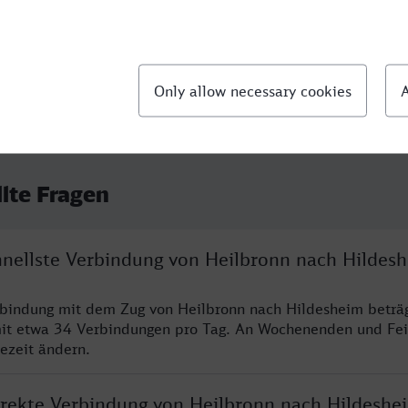
00:14
llte Fragen
chnellste Verbindung von Heilbronn nach Hildes
rbindung mit dem Zug von Heilbronn nach Hildesheim beträ
it etwa 34 Verbindungen pro Tag. An Wochenenden und Fei
sezeit ändern.
direkte Verbindung von Heilbronn nach Hildeshe