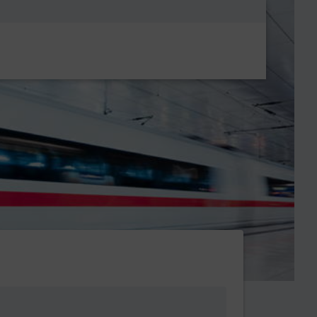
Metanavigatio