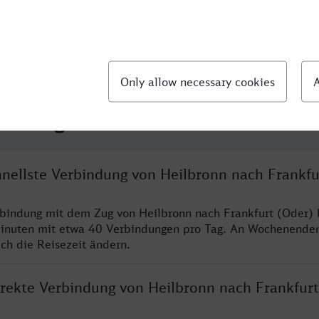
llte Fragen
hnellste Verbindung von Heilbronn nach Frankfu
rbindung mit dem Zug von Heilbronn nach Frankfurt (Oder) 
inuten mit etwa 40 Verbindungen pro Tag. An Wochenende
ich die Reisezeit ändern.
direkte Verbindung von Heilbronn nach Frankfurt