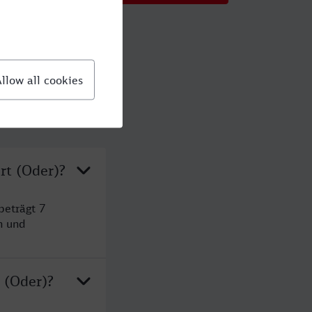
rt (Oder)?
beträgt 7
n und
 (Oder)?