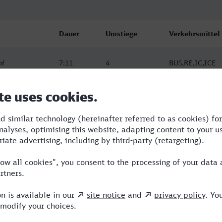
Dauer
Umstiege
Verkehrsmittel
of
7:11
4
BUS,RE,IC,ICE
of
7:20
3
BUS,RE,ICE
11:25
3
RB,RE,ICE