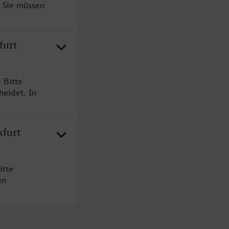
. Sie müssen
furt
 Bitte
heidet. In
kfurt
itte
en