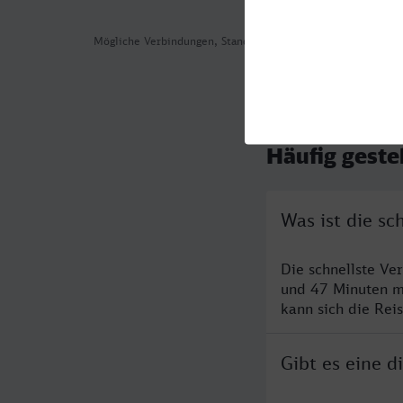
Mögliche Verbindungen, Stand: 2026-08-03 02:01
Häufig geste
Was ist die sc
Die schnellste Ve
und 47 Minuten m
kann sich die Rei
Gibt es eine 