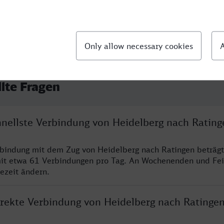
llte Fragen
hnellste Verbindung von Heidelberg nach Rating
rbindung mit dem Zug von Heidelberg nach Ratingen beträg
it etwa 61 Verbindungen pro Tag. An Wochenenden und Fei
sezeit ändern.
direkte Verbindung von Heidelberg nach Ratinge