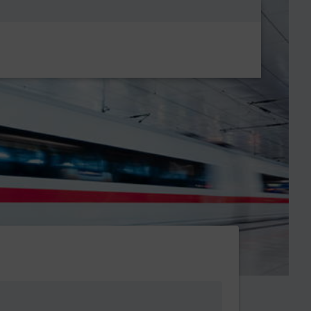
Metanavigatio