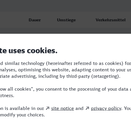
Dauer
Umstiege
Verkehrsmittel
2:47
3
BUS,S,ICE
3:31
3
BUS,RE,ICE
7:09
2
RB,BUS,ICE