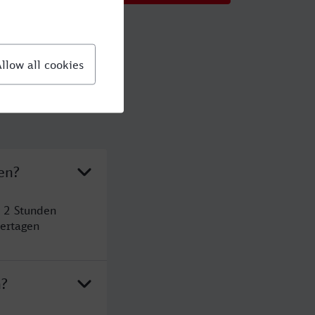
en?
t 2 Stunden
ertagen
n?