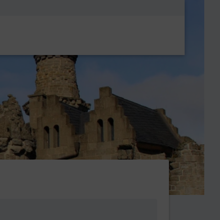
Metanavigatio