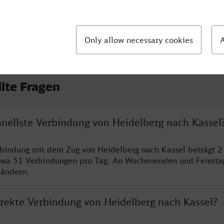
llte Fragen
hnellste Verbindung von Heidelberg nach Kassel
rbindung mit dem Zug von Heidelberg nach Kassel beträgt 
twa 51 Verbindungen pro Tag. An Wochenenden und Feierta
 ändern.
irekte Verbindung von Heidelberg nach Kassel?