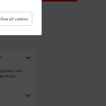
?
2 Stunden und
gen kann