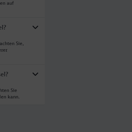
sen auf
el?
achten Sie,
erer
el?
hten Sie
den kann.