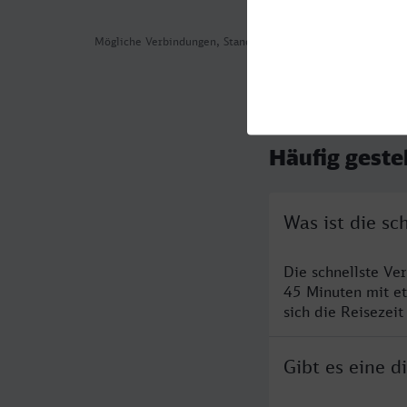
Mögliche Verbindungen, Stand: 2026-08-05 16:14
Häufig geste
Was ist die sc
Die schnellste Ve
45 Minuten mit e
sich die Reisezeit
Gibt es eine d