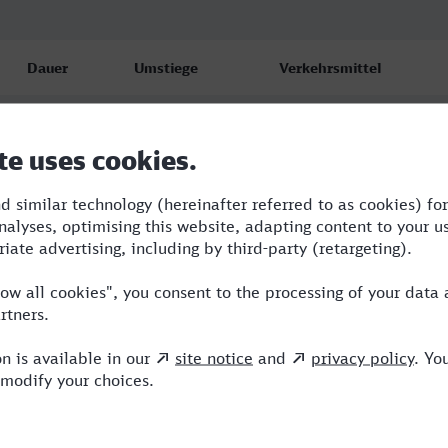
Dauer
Umstiege
Verkehrsmittel
2:45
2
CAN,FLX,ICE
2:57
2
RE,ICE,HLB
2:46
2
RE,ICE,HLB