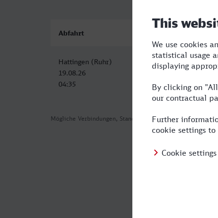
Abfahrt
Ankunft
Hattingen (Ruhr)
Stolberg (Rheinl) H
19.08.26
19.08.26
04:35
06:57
Mögliche Verbindungen, Stand: 2026-08-05 15:49
Häufig geste
Was ist die sc