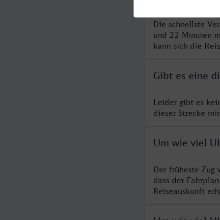
Die schnellste Ve
und 22 Minuten m
kann sich die Rei
Gibt es eine d
Leider gibt es ke
dieser Strecke mi
Um wie viel Uh
Der früheste Zug 
dass der Fahrplan
Reiseauskunft erha