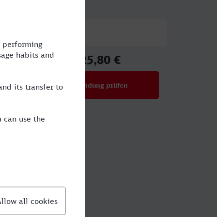
Preis
25,80 €
ab
Verbindung prüfen
für Preise ab 25,80 €
g?