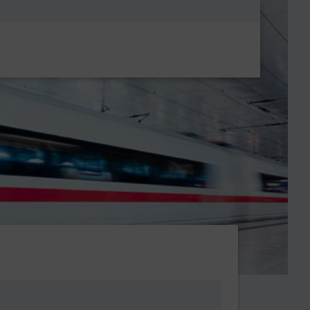
Metanavigatio