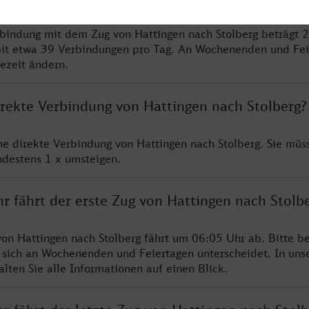
rbindung mit dem Zug von Hattingen nach Stolberg beträgt 
it etwa 39 Verbindungen pro Tag. An Wochenenden und Fei
sezeit ändern.
irekte Verbindung von Hattingen nach Stolberg?
ine direkte Verbindung von Hattingen nach Stolberg. Sie müs
ndestens 1 x umsteigen.
r fährt der erste Zug von Hattingen nach Stolb
von Hattingen nach Stolberg fährt um 06:05 Uhr ab. Bitte be
 sich an Wochenenden und Feiertagen unterscheidet. In uns
lten Sie alle Informationen auf einen Blick.