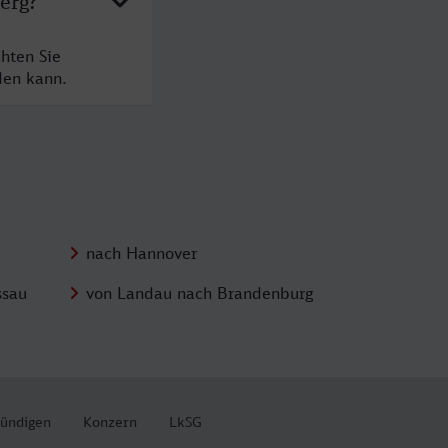
erg?
hten Sie
den kann.
nach Hannover
ssau
von Landau nach Brandenburg
kündigen
Konzern
LkSG