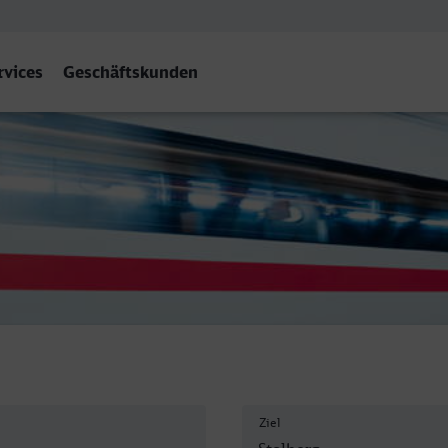
rvices
Geschäftskunden
g (Rheinl) Hbf
Ziel