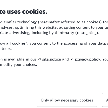
Dauer
Umstiege
Verkehrsmittel
bf
2:22
1
S,NX
llte Fragen
hnellste Verbindung von Hattingen nach Stolber