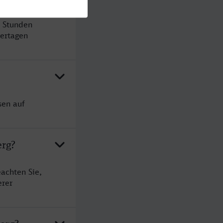
2 Stunden
ertagen
sen auf
erg?
achten Sie,
erer