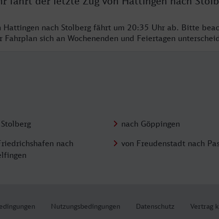
r fährt der letzte Zug von Hattingen nach Stolb
n Hattingen nach Stolberg fährt um 20:35 Uhr ab. Bitte beac
er Fahrplan sich an Wochenenden und Feiertagen unterschei
 Stolberg
nach Göppingen
Friedrichshafen nach
von Freudenstadt nach Pa
elfingen
edingungen
Nutzungsbedingungen
Datenschutz
Vertrag 