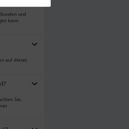
 Stunden und
gen kann
en auf dieser
el?
achten Sie,
erer