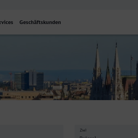
rvices
Geschäftskunden
es-Central
Ziel