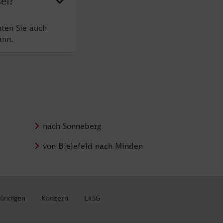
el?
hten Sie auch
ann.
nach Sonneberg
von Bielefeld nach Minden
kündigen
Konzern
LkSG