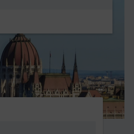
Metanavigatio