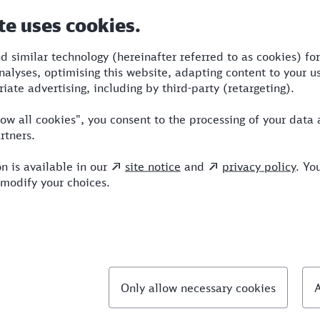
Dauer
Umstiege
Verkehrsmittel
3:59
3
R,S,NX,ICE
llte Fragen
hnellste Verbindung von Hattingen nach Brüssel