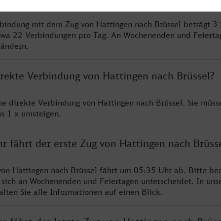
rbindung mit dem Zug von Hattingen nach Brüssel beträgt 3
twa 22 Verbindungen pro Tag. An Wochenenden und Feierta
 ändern.
irekte Verbindung von Hattingen nach Brüssel?
ine direkte Verbindung von Hattingen nach Brüssel. Sie müss
s 1 x umsteigen.
r fährt der erste Zug von Hattingen nach Brüss
von Hattingen nach Brüssel fährt um 05:35 Uhr ab. Bitte be
 sich an Wochenenden und Feiertagen unterscheidet. In uns
lten Sie alle Informationen auf einen Blick.