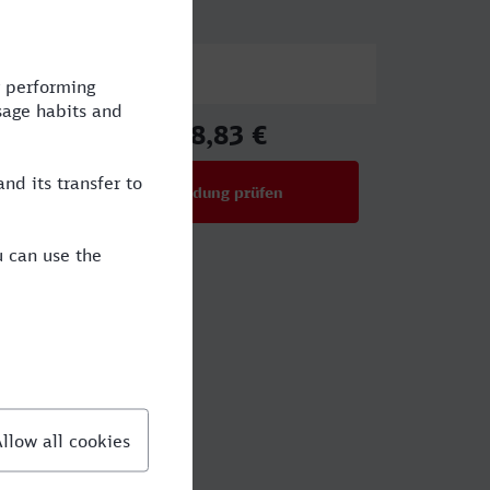
Preis
48,83 €
ab
Verbindung prüfen
für Preise ab 48,83 €
?