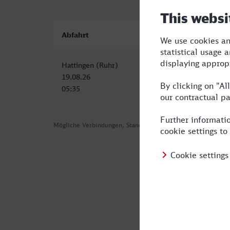
Abfahrt
Ankunft
Hattingen (Ruhr)
Bruxelles-Central
19.08.26
19.08.26
05:35
09:34
Mögliche Verbindungen, Stand: 2026-08-05 02:45
Häufig geste
Was ist die sc