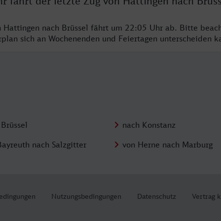
r fährt der letzte Zug von Hattingen nach Brüss
n Hattingen nach Brüssel fährt um 22:05 Uhr ab. Bitte beac
hrplan sich an Wochenenden und Feiertagen unterscheiden k
 Brüssel
nach Konstanz
Bayreuth nach Salzgitter
von Herne nach Marburg
edingungen
Nutzungsbedingungen
Datenschutz
Vertrag 