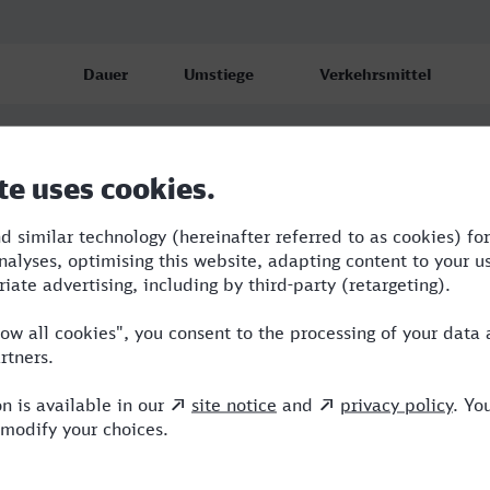
Dauer
Umstiege
Verkehrsmittel
7:42
3
S,OE,ICE,EC
15:43
8
BUS,R,KM,RE,LKA,ICE
13:28
3
BUS,RE,ICE,EIP