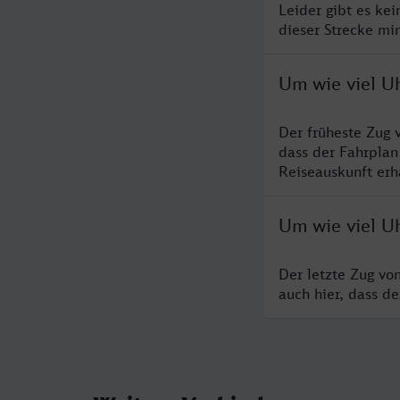
Leider gibt es ke
dieser Strecke mi
Um wie viel U
Der früheste Zug 
dass der Fahrplan
Reiseauskunft erha
Um wie viel U
Der letzte Zug vo
auch hier, dass d