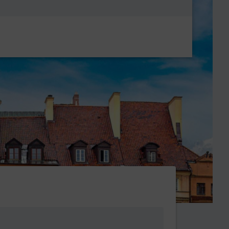
Metanavigatio