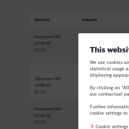
Abfahrt
Ankunft
Hannover Hbf
Warszawa Centralna
19.08.26
19.08.26
11:22
19:04
Hannover Hbf
Warszawa Srodmiescie
19.08.26
19.08.26
07:31
23:14
Hannover Hbf
Warszawa Centralna
19.08.26
20.08.26
22:31
11:59