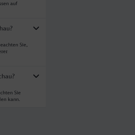
ssen auf
chau?
eachten Sie,
erer
chau?
chten Sie
den kann.