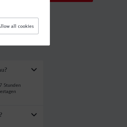
au?
 7 Stunden
ertagen
?