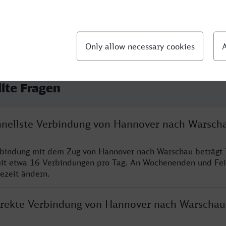
llte Fragen
chnellste Verbindung von Hannover nach Warsch
erbindung mit dem Zug von Hannover nach Warschau beträgt
it etwa 16 Verbindungen pro Tag. An Wochenenden und Fei
sezeit ändern.
direkte Verbindung von Hannover nach Warschau