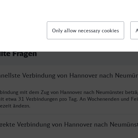
llte Fragen
chnellste Verbindung von Hannover nach Neumün
erbindung mit dem Zug von Hannover nach Neumünster beträ
it etwa 31 Verbindungen pro Tag. An Wochenenden und Fei
sezeit ändern.
direkte Verbindung von Hannover nach Neumüns