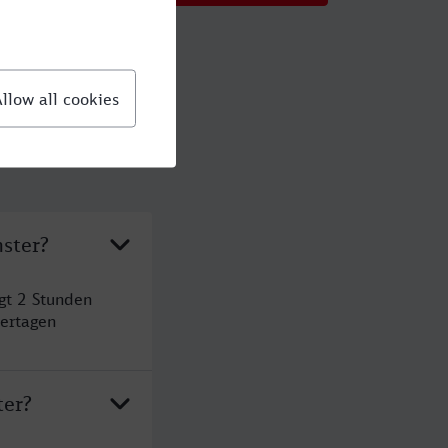
ster?
gt 2 Stunden
ertagen
ter?