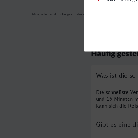
Mögliche Verbindungen, Stand: 2026-08-03 06:42
Häufig geste
Was ist die s
Die schnellste V
und 15 Minuten m
kann sich die Rei
Gibt es eine 