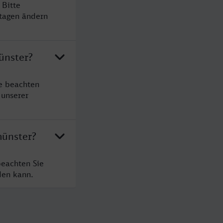
 Bitte
rtagen ändern
ünster?
e beachten
 unserer
münster?
beachten Sie
den kann.