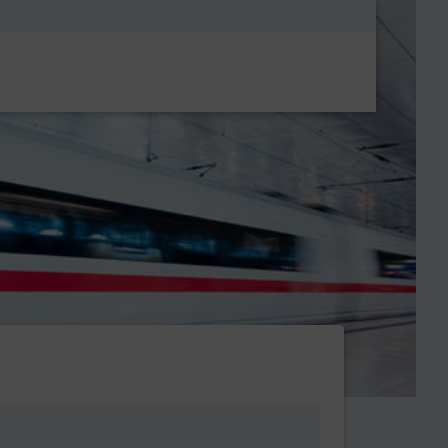
Metanavigatio