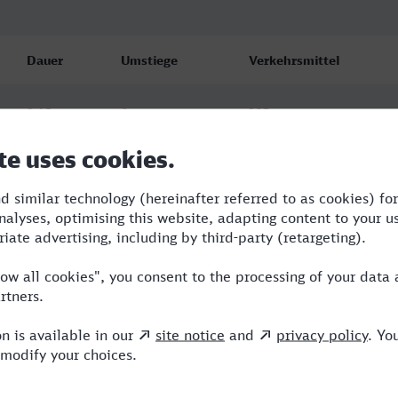
Dauer
Umstiege
Verkehrsmittel
2:15
0
ICE
3:18
2
NBE,RE,ICE
3:18
2
NBE,RE,ICE